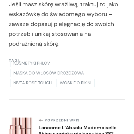
Jeśli masz skórę wrażliwą, traktuj to jako
wskazówkę do świadomego wyboru –
zawsze dopasuj pielęgnację do swoich
potrzeb i unikaj stosowania na
podrażnioną skórę.
TAGI:
KOSMETYKI PHLOV
MASKA DO WŁOSÓW DROŻDŻOWA
NIVEA ROSE TOUCH
WOSK DO BIKINI
Nawigacja
POPRZEDNI WPIS
Lancome L’Absolu Mademoiselle
Shine szminka pielęgnująca 382