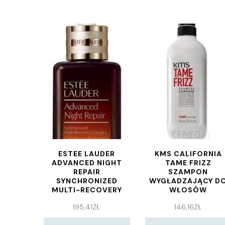
ESTEE LAUDER
KMS CALIFORNIA
ADVANCED NIGHT
TAME FRIZZ
REPAIR
SZAMPON
SYNCHRONIZED
WYGŁADZAJĄCY D
MULTI-RECOVERY
WŁOSÓW
COMPLEX SERUM
NIEPOSŁUSZNYCH 
195,41
ZŁ
146,16
ZŁ
NAPRAWCZE 20ML
PUSZĄCYCH SIĘ 75
ML