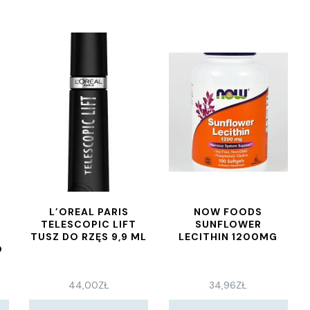
L’OREAL PARIS
NOW FOODS
TELESCOPIC LIFT
SUNFLOWER
TUSZ DO RZĘS 9,9 ML
LECITHIN 1200MG
O
I
44,00
ZŁ
34,96
ZŁ
0