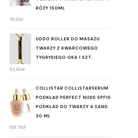
RÓŻY 150ML
78,51
zł
UDDO ROLLER DO MASAŻU
TWARZY Z KWARCOWEGO
TYGRYSIEGO OKA 1 SZT.
83,30
zł
COLLISTAR COLLISTARSERUM
PODKŁAD PERFECT NUDE SPF15
PODKŁAD DO TWARZY 4 SAND
30 ML
158,79
zł