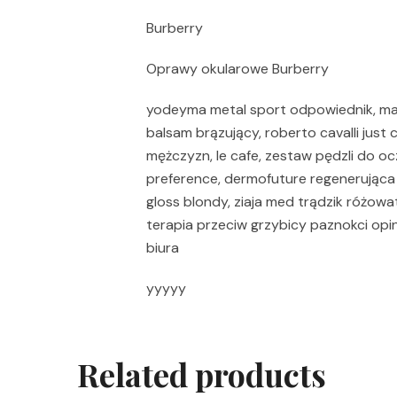
Burberry
Oprawy okularowe Burberry
yodeyma metal sport odpowiednik, mar
balsam brązujący, roberto cavalli just 
mężczyzn, le cafe, zestaw pędzli do ocz
preference, dermofuture regenerująca 
gloss blondy, ziaja med trądzik różowat
terapia przeciw grzybicy paznokci opi
biura
yyyyy
Related products