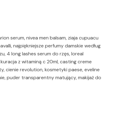
ion serum, nivea men balsam, ziaja cupuacu
cavalli, najpiękniejsze perfumy damskie według
u, 4 long lashes serum do rzęs, loreal
kuracja z witaminą c 20ml, casting creme
y, cienie revolution, kosmetyki paese, eveline
nie, puder transparentny matujący, makijaż do