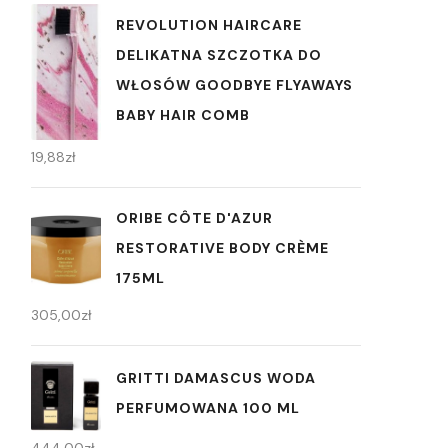
REVOLUTION HAIRCARE
DELIKATNA SZCZOTKA DO
WŁOSÓW GOODBYE FLYAWAYS
BABY HAIR COMB
19,88
zł
ORIBE CÔTE D'AZUR
RESTORATIVE BODY CRÈME
175ML
305,00
zł
GRITTI DAMASCUS WODA
PERFUMOWANA 100 ML
444,00
zł