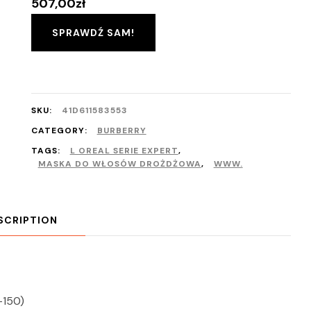
507,00
zł
SPRAWDŹ SAM!
SKU:
41D611583553
CATEGORY:
BURBERRY
TAGS:
L OREAL SERIE EXPERT
,
MASKA DO WŁOSÓW DROŻDŻOWA
,
WWW.
SCRIPTION
-150)