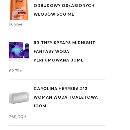
ODBUDOWY OSŁABIONYCH
WŁOSÓW 500 ML
15,89
zł
BRITNEY SPEARS MIDNIGHT
FANTASY WODA
PERFUMOWANA 30ML
62,79
zł
CAROLINA HERRERA 212
WOMAN WODA TOALETOWA
100ML
269,00
zł