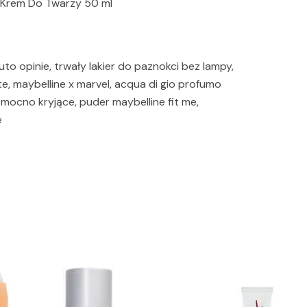
 Krem Do Twarzy 50 ml
uto opinie, trwały lakier do paznokci bez lampy,
te, maybelline x marvel, acqua di gio profumo
mocno kryjące, puder maybelline fit me,
e