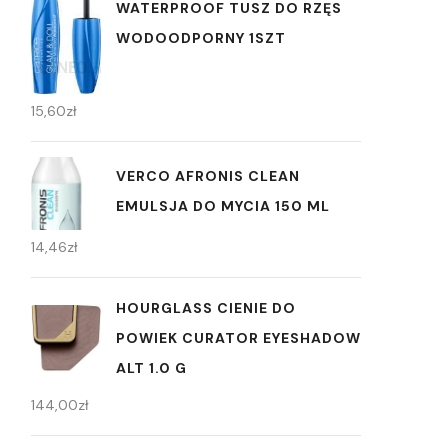
WATERPROOF TUSZ DO RZĘS
WODOODPORNY 1SZT
15,60
zł
VERCO AFRONIS CLEAN
EMULSJA DO MYCIA 150 ML
14,46
zł
HOURGLASS CIENIE DO
POWIEK CURATOR EYESHADOW
ALT 1.0 G
144,00
zł