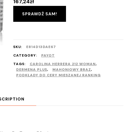
167,24
zł
SPRAWDŹ SAM!
SKU:
E814D13DAE67
CATEGORY:
PAYOT
TAGS:
CAROLINA HERRERA 212 WOMAN
,
DERMENA PLUS
,
MAHONIOWY BRAZ
,
PODKŁADY DO CERY MIESZANEJ RANKING
SCRIPTION