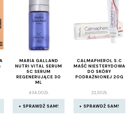
A
MARIA GALLAND
CALMAPHEROL S.C
G
NUTRI VITAL SERUM
MAŚĆ NIESTERYDOWA
5C SERUM
DO SKÓRY
REGENERUJĄCE 30
PODRAŻNIONEJ 20G
ML
434,00
ZŁ
22,50
ZŁ
SPRAWDŹ SAM!
SPRAWDŹ SAM!