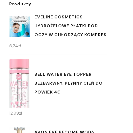
Produkty
EVELINE COSMETICS
HYDROŻELOWE PŁATKI POD
OCZY W CHŁODZĄCY KOMPRES
5,24
zł
BELL WATER EYE TOPPER
BEZBARWNY, PŁYNNY CIEŃ DO
POWIEK 4G
12,99
zł
AVON EVE BECOME WODA