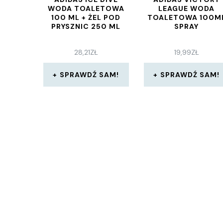
WODA TOALETOWA
LEAGUE WODA
100 ML + ŻEL POD
TOALETOWA 100M
PRYSZNIC 250 ML
SPRAY
28,21
ZŁ
19,99
ZŁ
SPRAWDŹ SAM!
SPRAWDŹ SAM!