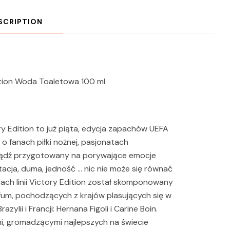
SCRIPTION
tion Woda Toaletowa 100 ml
 Edition to już piąta, edycja zapachów UEFA
 fanach piłki nożnej, pasjonatach
 bądź przygotowany na porywające emocje
tacja, duma, jedność … nic nie może się równać
ach linii Victory Edition został skomponowany
m, pochodzących z krajów plasujących się w
azylii i Francji: Hernana Figoli i Carine Boin.
i, gromadzącymi najlepszych na świecie