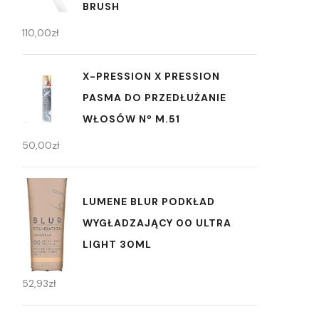
BRUSH
110,00
zł
X-PRESSION X PRESSION
PASMA DO PRZEDŁUŻANIE
WŁOSÓW Nº M.51
50,00
zł
LUMENE BLUR PODKŁAD
WYGŁADZAJĄCY 00 ULTRA
LIGHT 30ML
52,93
zł