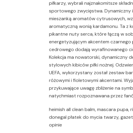
piłkarzy, wybrali najznakomitsze składn
sportowego zwycięstwa. Dynamiczny i 
mieszanką aromatów cytrusowych, wzbo
aromatyczną wonią kardamonu. Ta z kol
pikantne nuty serca, które łączą w sob
energetyzującym akcentem czarnego p
cedrowego dodają wyrafinowanego cie
Kolekcja ma nowatorski, dynamiczny de
stylowych kibiców piłki nożnej. Odzw
UEFA, wykorzystany został zestaw bar
różowymi i fioletowymi akcentami. Wy
przykuwające uwagę zbliżenie na symbol 
natychmiast rozpoznawana przez fanów
heimish all clean balm, mascara pupa, r
donegal płatek do mycia twarzy, gazet
opinie