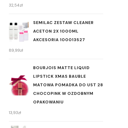
32,54
zł
SEMILAC ZESTAW CLEANER
ACETON 2X 1000ML
AKCESORIA 100013527
89,99
zł
BOURJOIS MATTE LIQUID
LIPSTICK XMAS BAUBLE
MATOWA POMADKA DO UST 28
CHOCOPINK W OZDOBNYM
OPAKOWANIU
13,93
zł