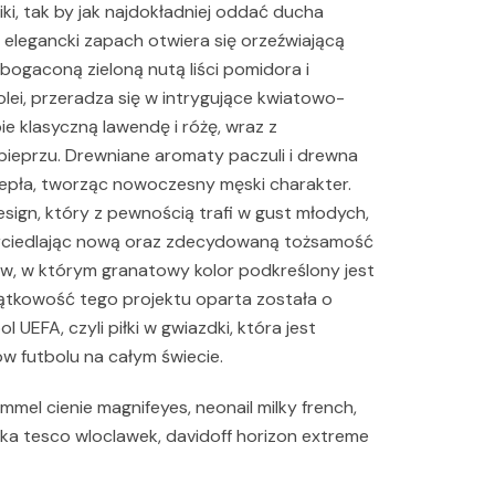
iki, tak by jak najdokładniej oddać ducha
elegancki zapach otwiera się orzeźwiającą
gaconą zieloną nutą liści pomidora i
ei, przeradza się w intrygujące kwiatowo-
ie klasyczną lawendę i różę, wraz z
ieprzu. Drewniane aromaty paczuli i drewna
pła, tworząc nowoczesny męski charakter.
sign, który z pewnością trafi w gust młodych,
ierciedlając nową oraz zdecydowaną tożsamość
w, w którym granatowy kolor podkreślony jest
jątkowość tego projektu oparta została o
UEFA, czyli piłki w gwiazdki, która jest
 futbolu na całym świecie.
immel cienie magnifeyes, neonail milky french,
ka tesco wloclawek, davidoff horizon extreme