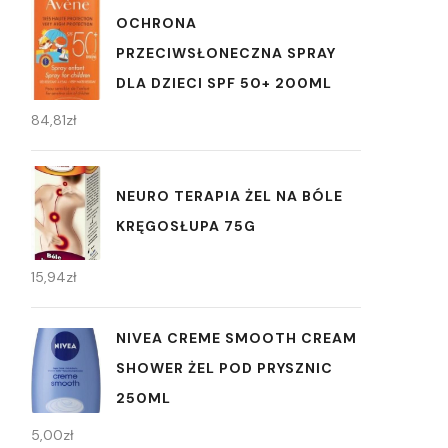
OCHRONA
PRZECIWSŁONECZNA SPRAY
DLA DZIECI SPF 50+ 200ML
84,81
zł
NEURO TERAPIA ŻEL NA BÓLE
KRĘGOSŁUPA 75G
15,94
zł
NIVEA CREME SMOOTH CREAM
SHOWER ŻEL POD PRYSZNIC
250ML
5,00
zł