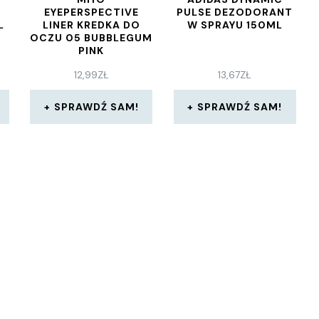
EYEPERSPECTIVE
PULSE DEZODORANT
L
LINER KREDKA DO
W SPRAYU 150ML
OCZU 05 BUBBLEGUM
PINK
12,99
ZŁ
13,67
ZŁ
SPRAWDŹ SAM!
SPRAWDŹ SAM!