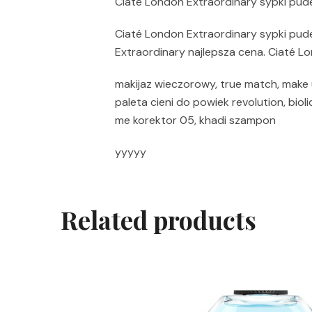
Ciate London Extraordinary sypki pud
Ciaté London Extraordinary sypki pude
Extraordinary najlepsza cena. Ciaté L
makijaz wieczorowy, true match, make u
paleta cieni do powiek revolution, biol
me korektor 05, khadi szampon
yyyyy
Related products