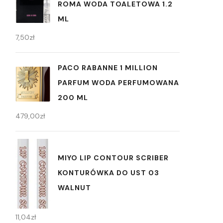
ROMA WODA TOALETOWA 1.2
ML
7,50
zł
PACO RABANNE 1 MILLION
PARFUM WODA PERFUMOWANA
200 ML
479,00
zł
MIYO LIP CONTOUR SCRIBER
KONTURÓWKA DO UST 03
WALNUT
11,04
zł