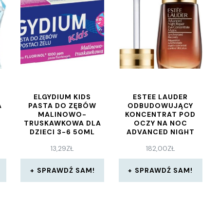
ELGYDIUM KIDS
ESTEE LAUDER
A
PASTA DO ZĘBÓW
ODBUDOWUJĄCY
MALINOWO-
KONCENTRAT POD
TRUSKAWKOWA DLA
OCZY NA NOC
DZIECI 3-6 50ML
ADVANCED NIGHT
REPAIR EYE
13,29
ZŁ
182,00
ZŁ
CONCENTRATE
MATRIX 15 ML
SPRAWDŹ SAM!
SPRAWDŹ SAM!