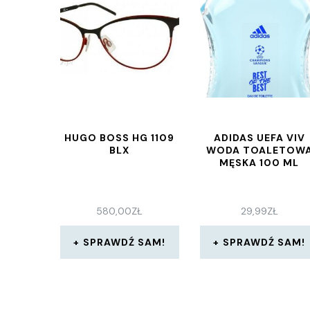
HUGO BOSS HG 1109
ADIDAS UEFA VIV
BLX
WODA TOALETOW
MĘSKA 100 ML
580,00
ZŁ
29,99
ZŁ
SPRAWDŹ SAM!
SPRAWDŹ SAM!