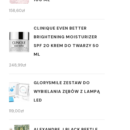
158,60
zł
CLINIQUE EVEN BETTER
BRIGHTENING MOISTURIZER
SPF 20 KREM DO TWARZY 50
ML
248,99
zł
GLORYSMILE ZESTAW DO
WYBIELANIA ZĘBÓW Z LAMPĄ
LED
119,00
zł
ALEXANDRE.J BLACK BEETLE