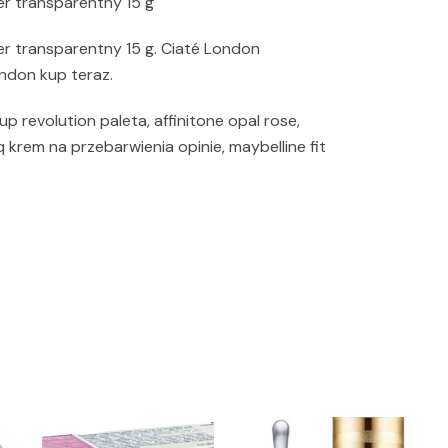
er transparentny 15 g
r transparentny 15 g. Ciaté London
ondon kup teraz.
p revolution paleta, affinitone opal rose,
iq krem na przebarwienia opinie, maybelline fit