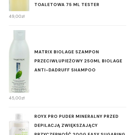
TOALETOWA 75 ML TESTER
49,00
zł
MATRIX BIOLAGE SZAMPON
PRZECIWŁUPIEŻOWY 250ML BIOLAGE
ANTI-DADRUFF SHAMPOO
45,00
zł
ROYX PRO PUDER MINERALNY PRZED
DEPILACJĄ ZWIĘKSZAJĄCY
PRZYCZEPNOŚĆ 200G EASY SUGARING