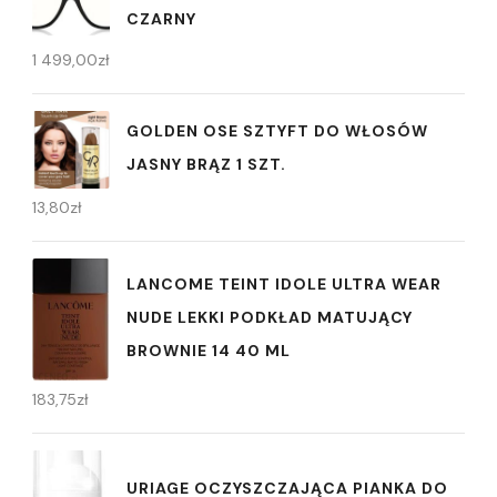
CZARNY
1 499,00
zł
GOLDEN OSE SZTYFT DO WŁOSÓW
JASNY BRĄZ 1 SZT.
13,80
zł
LANCOME TEINT IDOLE ULTRA WEAR
NUDE LEKKI PODKŁAD MATUJĄCY
BROWNIE 14 40 ML
183,75
zł
URIAGE OCZYSZCZAJĄCA PIANKA DO