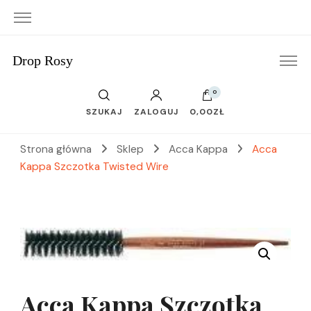
Drop Rosy
0
SZUKAJ
ZALOGUJ
0,00ZŁ
Strona główna
Sklep
Acca Kappa
Acca
Kappa Szczotka Twisted Wire
Acca Kappa Szczotka