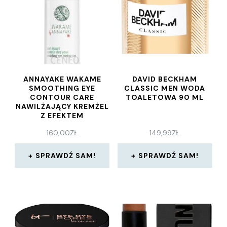
ANNAYAKE WAKAME
DAVID BECKHAM
SMOOTHING EYE
CLASSIC MEN WODA
CONTOUR CARE
TOALETOWA 90 ML
NAWILŻAJĄCY KREMŻEL
Z EFEKTEM
ROZJAŚNIAJĄCYM
160,00
ZŁ
149,99
ZŁ
PRZECIW CIENIOM POD
OCZAMI 15 ML
SPRAWDŹ SAM!
SPRAWDŹ SAM!