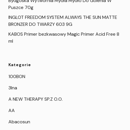
Bydgoska Wytwórnia Mydła Mydło Do Golenia W
Puszce 70g
INGLOT FREEDOM SYSTEM ALWAYS THE SUN MATTE
BRONZER DO TWARZY 603 9G
KABOS Primer bezkwasowy Magic Primer Acid Free 8
ml
Kategorie
100BON
3Ina
A NEW THERAPY SP.Z O.O.
AA
Abacosun