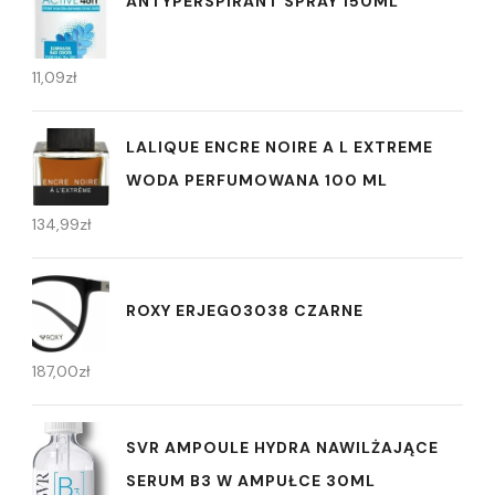
ANTYPERSPIRANT SPRAY 150ML
11,09
zł
LALIQUE ENCRE NOIRE A L EXTREME
WODA PERFUMOWANA 100 ML
134,99
zł
ROXY ERJEG03038 CZARNE
187,00
zł
SVR AMPOULE HYDRA NAWILŻAJĄCE
SERUM B3 W AMPUŁCE 30ML