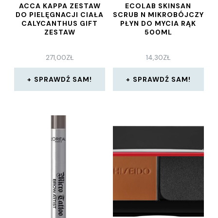
ACCA KAPPA ZESTAW
ECOLAB SKINSAN
DO PIELĘGNACJI CIAŁA
SCRUB N MIKROBÓJCZY
CALYCANTHUS GIFT
PŁYN DO MYCIA RĄK
ZESTAW
500ML
271,00
ZŁ
14,30
ZŁ
SPRAWDŹ SAM!
SPRAWDŹ SAM!