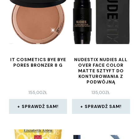
IT COSMETICS BYE BYE
NUDESTIX NUDIES ALL
PORES BRONZER 8 G
OVER FACE COLOR
MATTE SZTYFT DO
KONTUROWANIA Z
PODWÓJNĄ
KOŃCÓWKĄ DEEP
155,00
ZŁ
135,00
ZŁ
MAPLE, EH 7G
SPRAWDŹ SAM!
SPRAWDŹ SAM!