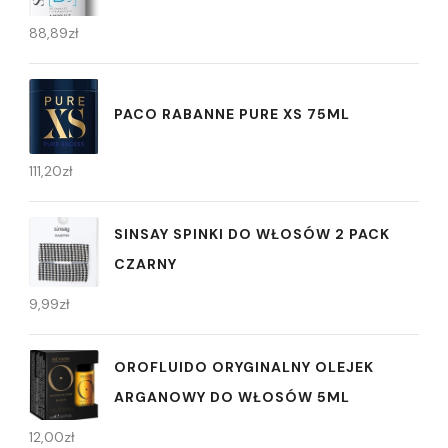
88,89
zł
PACO RABANNE PURE XS 75ML
111,20
zł
SINSAY SPINKI DO WŁOSÓW 2 PACK
CZARNY
9,99
zł
OROFLUIDO ORYGINALNY OLEJEK
ARGANOWY DO WŁOSÓW 5ML
12,00
zł