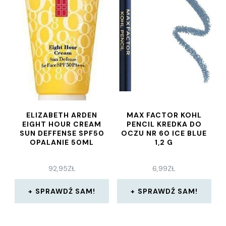
ELIZABETH ARDEN
MAX FACTOR KOHL
EIGHT HOUR CREAM
PENCIL KREDKA DO
SUN DEFFENSE SPF50
OCZU NR 60 ICE BLUE
OPALANIE 50ML
1,2 G
92,95
ZŁ
6,99
ZŁ
SPRAWDŹ SAM!
SPRAWDŹ SAM!