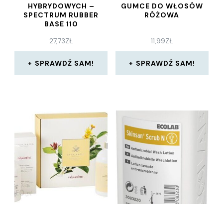
HYBRYDOWYCH –
GUMCE DO WŁOSÓW
SPECTRUM RUBBER
RÓŻOWA
BASE 110
27,73
ZŁ
11,99
ZŁ
SPRAWDŹ SAM!
SPRAWDŹ SAM!