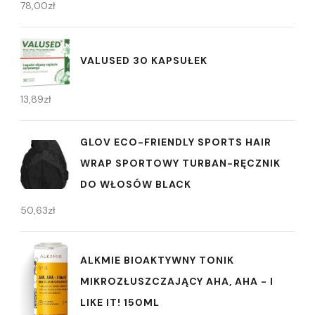
78,00
zł
VALUSED 30 KAPSUŁEK
13,89
zł
GLOV ECO-FRIENDLY SPORTS HAIR
WRAP SPORTOWY TURBAN-RĘCZNIK
DO WŁOSÓW BLACK
50,63
zł
ALKMIE BIOAKTYWNY TONIK
MIKROZŁUSZCZAJĄCY AHA, AHA - I
LIKE IT! 150ML