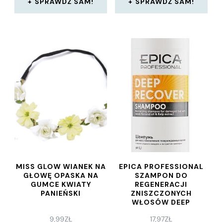
SPRAWDŹ SAM!
SPRAWDŹ SAM!
MISS GLOW WIANEK NA
EPICA PROFESSIONAL
GŁOWĘ OPASKA NA
SZAMPON DO
GUMCE KWIATY
REGENERACJI
PANIEŃSKI
ZNISZCZONYCH
WŁOSÓW DEEP
RECOVER SHAMPOO
9,99
ZŁ
17,97
ZŁ
300 ML