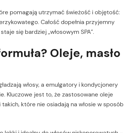
tóre pomagają utrzymać świeżość i objętość:
herzykowatego. Całość dopełnia przyjemny
 staje się bardziej „włosowym SPA”.
formuła? Oleje, masło
gładzają włosy, a emulgatory i kondycjonery
e. Kluczowe jest to, że zastosowane oleje
li takich, które nie osiadają na włosie w sposób
o lekki i idealny do włosów niskoporowatych –