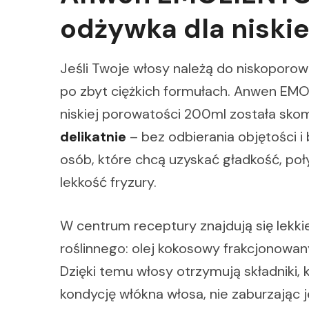
odżywka dla niski
Jeśli Twoje włosy należą do niskoporowa
po zbyt ciężkich formułach. Anwen E
niskiej porowatości 200ml została sko
delikatnie
– bez odbierania objętości i 
osób, które chcą uzyskać gładkość, poł
lekkość fryzury.
W centrum receptury znajdują się lekki
roślinnego: olej kokosowy frakcjonowan
Dzięki temu włosy otrzymują składniki,
kondycję włókna włosa, nie zaburzając 