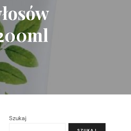
włosów
 200ml
Szukaj
SZUKAJ