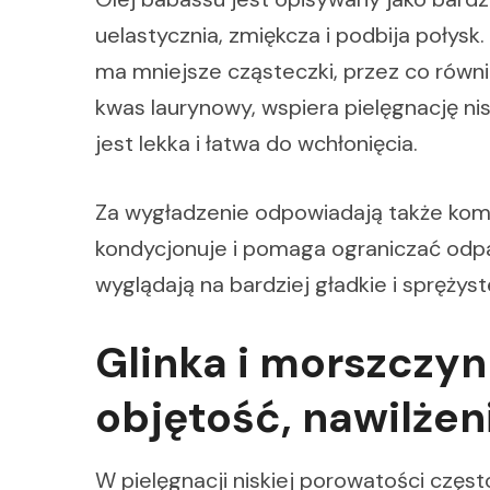
uelastycznia, zmiękcza i podbija połysk
ma mniejsze cząsteczki, przez co równ
kwas laurynowy, wspiera pielęgnację ni
jest lekka i łatwa do wchłonięcia.
Za wygładzenie odpowiadają także kom
kondycjonuje i pomaga ograniczać odp
wyglądają na bardziej gładkie i sprężys
Glinka i morszczy
objętość, nawilżen
W pielęgnacji niskiej porowatości często 