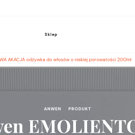
Sklep
A AKACJA odżywka do włosów o niskiej porowatości 200ml
ANWEN
PRODUKT
wen EMOLIENT