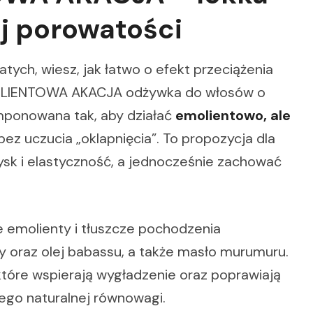
ej porowatości
tych, wiesz, jak łatwo o efekt przeciążenia
MOLIENTOWA AKACJA odżywka do włosów o
mponowana tak, aby działać
emolientowo, ale
bez uczucia „oklapnięcia”. To propozycja dla
ysk i elastyczność, a jednocześnie zachować
e emolienty i tłuszcze pochodzenia
y oraz olej babassu, a także masło murumuru.
 które wspierają wygładzenie oraz poprawiają
jego naturalnej równowagi.