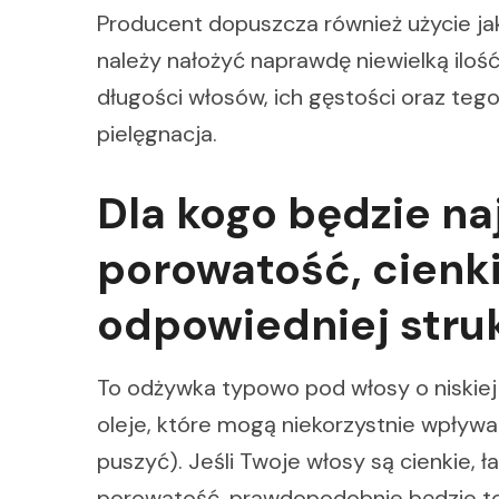
Producent dopuszcza również użycie ja
należy nałożyć naprawdę niewielką iloś
długości włosów, ich gęstości oraz tego
pielęgnacja.
Dla kogo będzie na
porowatość, cienkie
odpowiedniej stru
To odżywka typowo pod włosy o niskie
oleje, które mogą niekorzystnie wpły
puszyć). Jeśli Twoje włosy są cienkie, 
porowatość, prawdopodobnie będzie to