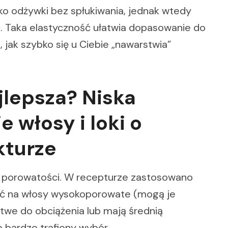
ko odżywki bez spłukiwania, jednak wtedy
ć. Taka elastyczność ułatwia dopasowanie do
, jak szybko się u Ciebie „nawarstwia”
jlepsza? Niska
 włosy i loki o
kturze
j porowatości. W recepturze zastosowano
wać na włosy wysokoporowate (mogą je
łatwe do obciążenia lub mają średnią
 bardzo trafiony wybór.