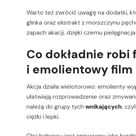
Warto też zwrócić uwagę na dodatki, k
glinka oraz ekstrakt z morszczynu pęc
zapach akacji, dzięki czemu pielęgnacja
Co dokładnie robi 
i emolientowy film
Akcja działa wielotorowo: emolienty wy
ułatwiają rozprowadzenie oraz zmywani
należą do grupy tych
wnikających
, czy
ciężki i lepki.
Olej babassu jest opisywany jako bardz