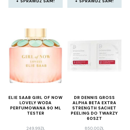
SPRAWDŹ SAM!
SPRAWDŹ SAM!
ELIE SAAB GIRL OF NOW
DR DENNIS GROSS
LOVELY WODA
ALPHA BETA EXTRA
PERFUMOWANA 90 ML
STRENGTH SACHET
TESTER
PEELING DO TWARZY
60SZT
249,99
ZŁ
850,00
ZŁ