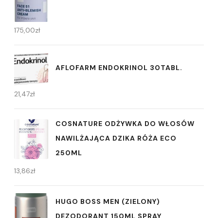
175,00
zł
AFLOFARM ENDOKRINOL 30TABL.
21,47
zł
COSNATURE ODŻYWKA DO WŁOSÓW
NAWILŻAJĄCA DZIKA RÓŻA ECO
250ML
13,86
zł
HUGO BOSS MEN (ZIELONY)
DEZODORANT 150ML SPRAY