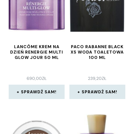
LANCÔME KREM NA
PACO RABANNE BLACK
DZIEŃ RENERGIE MULTI
XS WODA TOALETOWA
GLOW JOUR 50 ML
100 ML
690,00
ZŁ
239,20
ZŁ
SPRAWDŹ SAM!
SPRAWDŹ SAM!