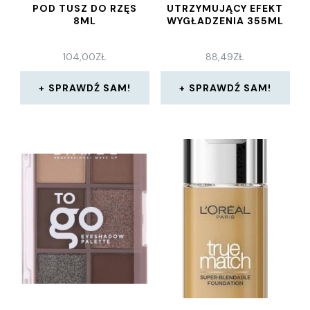
POD TUSZ DO RZĘS
UTRZYMUJĄCY EFEKT
8ML
WYGŁADZENIA 355ML
104,00
ZŁ
88,49
ZŁ
SPRAWDŹ SAM!
SPRAWDŹ SAM!