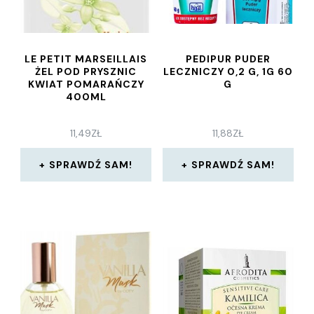
LE PETIT MARSEILLAIS
PEDIPUR PUDER
ŻEL POD PRYSZNIC
LECZNICZY 0,2 G, 1G 60
KWIAT POMARAŃCZY
G
400ML
11,49
ZŁ
11,88
ZŁ
SPRAWDŹ SAM!
SPRAWDŹ SAM!