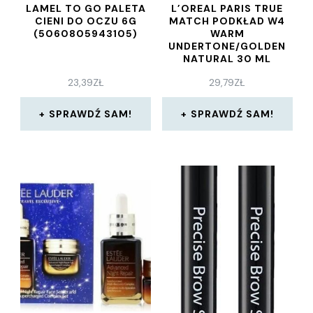
LAMEL TO GO PALETA
L’OREAL PARIS TRUE
CIENI DO OCZU 6G
MATCH PODKŁAD W4
(5060805943105)
WARM
UNDERTONE/GOLDEN
NATURAL 30 ML
23,39
ZŁ
29,79
ZŁ
SPRAWDŹ SAM!
SPRAWDŹ SAM!