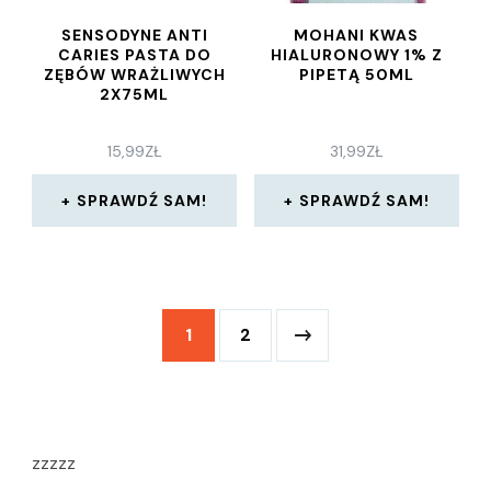
SENSODYNE ANTI
MOHANI KWAS
CARIES PASTA DO
HIALURONOWY 1% Z
ZĘBÓW WRAŻLIWYCH
PIPETĄ 50ML
2X75ML
15,99
ZŁ
31,99
ZŁ
SPRAWDŹ SAM!
SPRAWDŹ SAM!
1
2
zzzzz