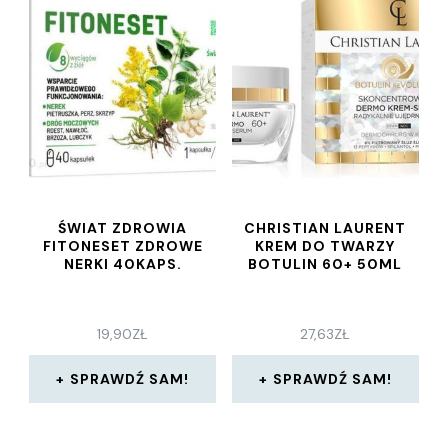
ŚWIAT ZDROWIA
CHRISTIAN LAURENT
FITONESET ZDROWE
KREM DO TWARZY
NERKI 40KAPS.
BOTULIN 60+ 50ML
19,90
ZŁ
27,63
ZŁ
SPRAWDŹ SAM!
SPRAWDŹ SAM!