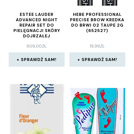
ESTEE LAUDER
HEBE PROFESSIONAL
ADVANCED NIGHT
PRECISE BROW KREDKA
REPAIR SET DO
DO BRWI 02 TAUPE 2G
PIELĘGNACJI SKÓRY
(652527)
DOJRZAŁEJ
809,00
ZŁ
19,99
ZŁ
SPRAWDŹ SAM!
SPRAWDŹ SAM!