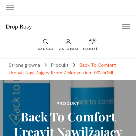
Drop Rosy
0
SZUKAJ
ZALOGUJ
0,00ZŁ
Strona główna
Produkt
Back To Comfort
Ureavit Nawilżający Krem Z Mocznikiem 5% 50Ml
PRODUKT
Back To Comfort
Ureavit Nawilżający