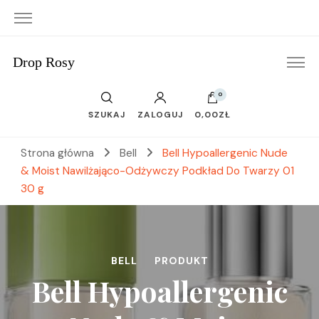
Drop Rosy
0
SZUKAJ
ZALOGUJ
0,00ZŁ
Strona główna
Bell
Bell Hypoallergenic Nude
& Moist Nawilżająco-Odżywczy Podkład Do Twarzy 01
30 g
BELL
PRODUKT
Bell Hypoallergenic