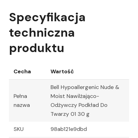
Specyfikacja
techniczna
produktu
Cecha
Wartość
Bell Hypoallergenic Nude &
Pełna
Moist Nawilżająco-
nazwa
Odżywczy Podkład Do
Twarzy 01 30 g
SKU
98ab121e9dbd