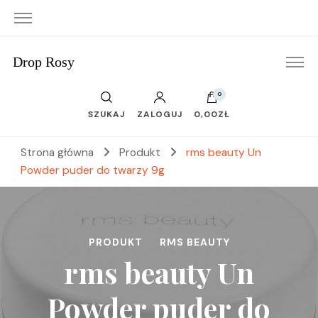
Drop Rosy
0
SZUKAJ
ZALOGUJ
0,00ZŁ
Strona główna
Produkt
rms beauty Un
Powder puder do twarzy 9g
PRODUKT
RMS BEAUTY
rms beauty Un
Powder puder do