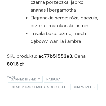
czarna porzeczka, jabłko,
ananas i bergamotka
Eleganckie serce: róża, paczula,
brzoza i marokański jaśmin
Trwała baza: piżmo, mech
dębowy, wanilia i ambra
SKU produktu:
ac77b51553e3
. Cena:
801.6 zł
.
TAGI:
GARNIER 111 EFEKTY
NATRURA
OILATUM BABY EMULSJA DO KĄPIELI
SUNEW MED +