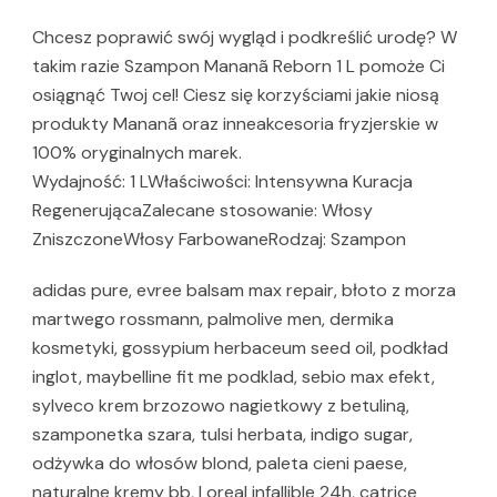
Chcesz poprawić swój wygląd i podkreślić urodę? W
takim razie Szampon Mananã Reborn 1 L pomoże Ci
osiągnąć Twoj cel! Ciesz się korzyściami jakie niosą
produkty Mananã oraz inneakcesoria fryzjerskie w
100% oryginalnych marek.
Wydajność: 1 LWłaściwości: Intensywna Kuracja
RegenerującaZalecane stosowanie: Włosy
ZniszczoneWłosy FarbowaneRodzaj: Szampon
adidas pure, evree balsam max repair, błoto z morza
martwego rossmann, palmolive men, dermika
kosmetyki, gossypium herbaceum seed oil, podkład
inglot, maybelline fit me podklad, sebio max efekt,
sylveco krem brzozowo nagietkowy z betuliną,
szamponetka szara, tulsi herbata, indigo sugar,
odżywka do włosów blond, paleta cieni paese,
naturalne kremy bb, l oreal infallible 24h, catrice