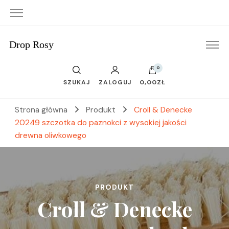
Drop Rosy
0
SZUKAJ
ZALOGUJ
0,00ZŁ
Strona główna
Produkt
Croll & Denecke
20249 szczotka do paznokci z wysokiej jakości
drewna oliwkowego
PRODUKT
Croll & Denecke