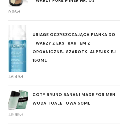
TWARZY PURE MINER NR. 03
9,66
zł
URIAGE OCZYSZCZAJĄCA PIANKA DO
TWARZY Z EKSTRAKTEM Z
ORGANICZNEJ SZAROTKI ALPEJSKIEJ
150ML
46,49
zł
COTY BRUNO BANANI MADE FOR MEN
WODA TOALETOWA 50ML
49,99
zł