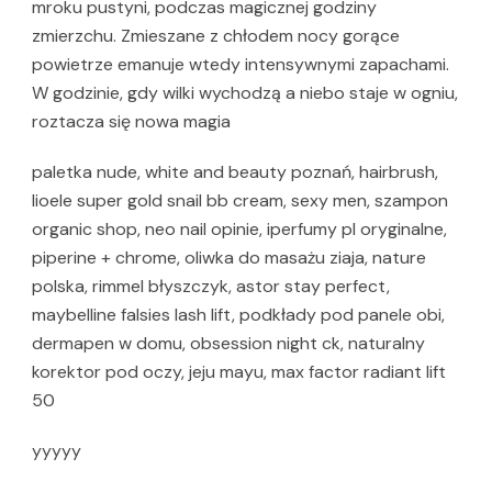
mroku pustyni, podczas magicznej godziny
zmierzchu. Zmieszane z chłodem nocy gorące
powietrze emanuje wtedy intensywnymi zapachami.
W godzinie, gdy wilki wychodzą a niebo staje w ogniu,
roztacza się nowa magia
paletka nude, white and beauty poznań, hairbrush,
lioele super gold snail bb cream, sexy men, szampon
organic shop, neo nail opinie, iperfumy pl oryginalne,
piperine + chrome, oliwka do masażu ziaja, nature
polska, rimmel błyszczyk, astor stay perfect,
maybelline falsies lash lift, podkłady pod panele obi,
dermapen w domu, obsession night ck, naturalny
korektor pod oczy, jeju mayu, max factor radiant lift
50
yyyyy