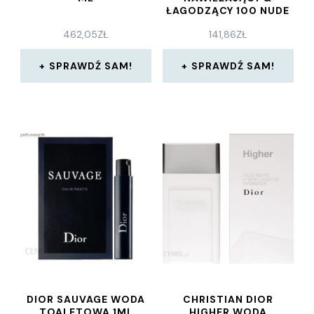
ŁAGODZĄCY 100 NUDE
LOOK SATIN FINISH
462,05
ZŁ
141,86
ZŁ
SPRAWDŹ SAM!
SPRAWDŹ SAM!
DIOR SAUVAGE WODA
CHRISTIAN DIOR
TOALETOWA 1ML
HIGHER WODA