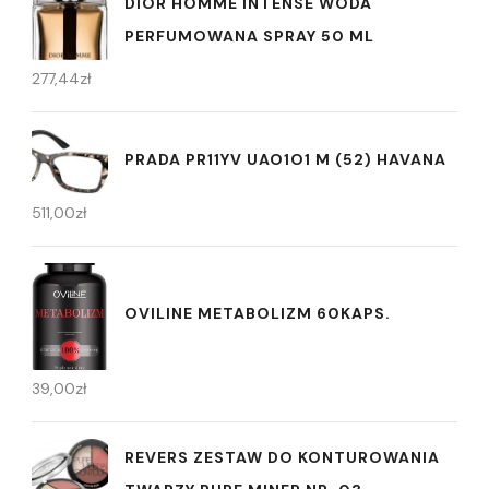
DIOR HOMME INTENSE WODA
PERFUMOWANA SPRAY 50 ML
277,44
zł
PRADA PR11YV UAO1O1 M (52) HAVANA
511,00
zł
OVILINE METABOLIZM 60KAPS.
39,00
zł
REVERS ZESTAW DO KONTUROWANIA