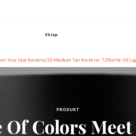
Sklep
eet Your Hue Korektor20 Medium Tan Korektor 7,35ml Nr 08 Li
PRODUKT
 Of Colors Meet