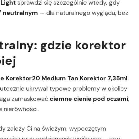
 Light
sprawdzi się szczególnie wtedy, gdy
/ neutralnym
— dla naturalnego wyglądu, bez
ralny: gdzie korektor
iej
ue Korektor20 Medium Tan Korektor 7,35ml
utecznie ukrywał typowe problemy w okolicy
pomaga zamaskować
ciemne cienie pod oczami
,
e nierówności.
dy zależy Ci na świeżym, wypoczętym
 makijaż przy codziennych wyjściach — gdy