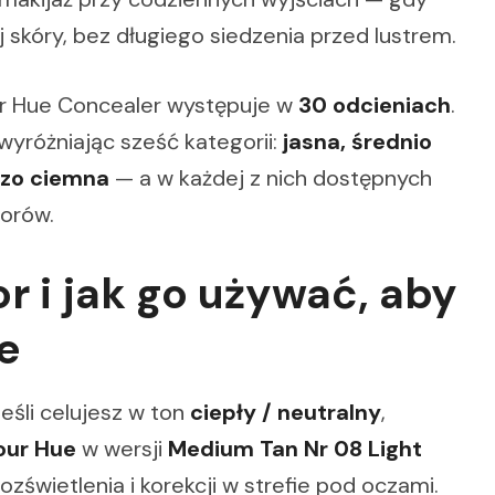
j skóry, bez długiego siedzenia przed lustrem.
our Hue Concealer występuje w
30 odcieniach
.
 wyróżniając sześć kategorii:
jasna, średnio
dzo ciemna
— a w każdej z nich dostępnych
orów.
r i jak go używać, aby
e
eśli celujesz w ton
ciepły / neutralny
,
our Hue
w wersji
Medium Tan Nr 08 Light
wietlenia i korekcji w strefie pod oczami.