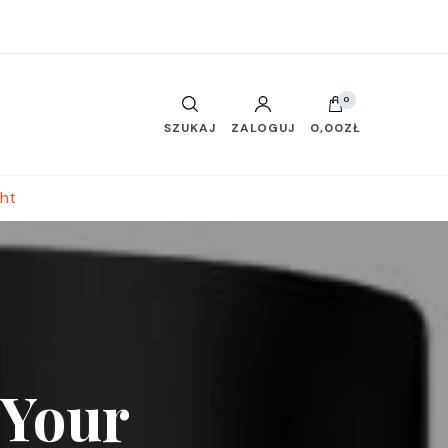
0
SZUKAJ
ZALOGUJ
0,00ZŁ
ght
 Your