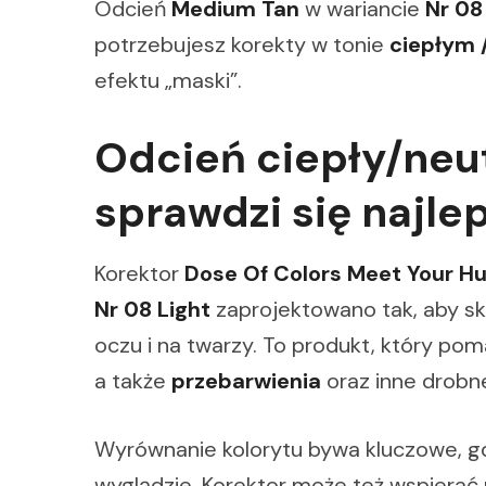
Odcień
Medium Tan
w wariancie
Nr 08
potrzebujesz korekty w tonie
ciepłym 
efektu „maski”.
Odcień ciepły/neut
sprawdzi się najlep
Korektor
Dose Of Colors Meet Your H
Nr 08 Light
zaprojektowano tak, aby sk
oczu i na twarzy. To produkt, który 
a także
przebarwienia
oraz inne drobn
Wyrównanie kolorytu bywa kluczowe, g
wyglądzie. Korektor może też wspierać