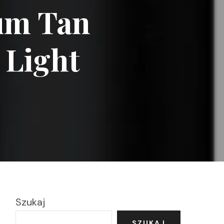
um Tan
 Light
Szukaj
SZUKAJ