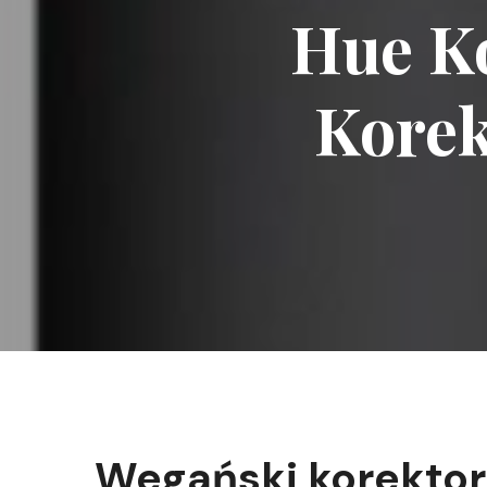
Hue K
Korek
Wegański korektor