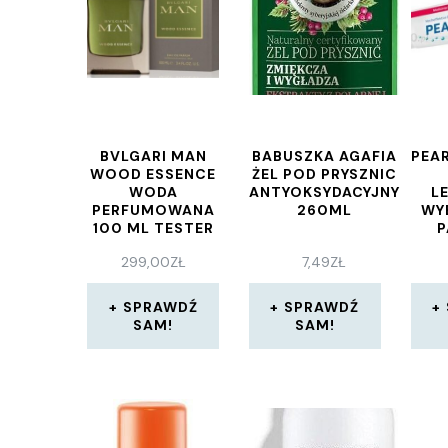
BVLGARI MAN
BABUSZKA AGAFIA
PEA
WOOD ESSENCE
ŻEL POD PRYSZNIC
WODA
ANTYOKSYDACYJNY
L
PERFUMOWANA
260ML
WY
100 ML TESTER
P
299,00
ZŁ
7,49
ZŁ
A
S
SPRAWDŹ
SPRAWDŹ
PE
SAM!
SAM!