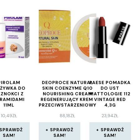
PIROLAM
DEOPROCE NATURAL
PAESE POMADKA
ŻYWKA DO
SKIN COENZYME Q10
DO UST
AZNOKCI Z
NOURISHING CREAM
MATTOLOGIE 112
RAMIDAMI
REGENERUJĄCY KREM ​​
VINTAGE RED
11ML
PRZECIWSTARZENIOWY
4,3G
Z KOENZYMAMI
10,49
ZŁ
88,18
ZŁ
23,94
ZŁ
KWASEM
HIALURONOWYM I
WITAMINĄ E 100 ML
SPRAWDŹ
SPRAWDŹ
SPRAWDŹ
SAM!
SAM!
SAM!