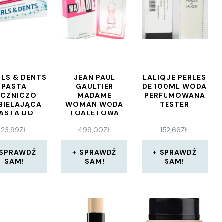
RLS & DENTS
JEAN PAUL
LALIQUE PERLES
PASTA
GAULTIER
DE 100ML WODA
ECZNICZO
MADAME
PERFUMOWANA
BIELAJĄCA
WOMAN WODA
TESTER
ASTA DO
TOALETOWA
ZĘBÓW Z
100ML SPRAY
23,99
ZŁ
499,00
ZŁ
152,66
ZŁ
KTYWNYM
YSTEMEM
PEREŁEK
SPRAWDŹ
SPRAWDŹ
SPRAWDŹ
RLSYSTEM
SAM!
SAM!
SAM!
100ML