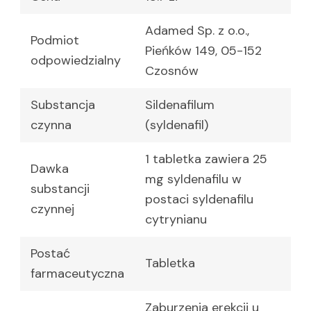
Adamed Sp. z o.o.,
Podmiot
Pieńków 149, 05-152
odpowiedzialny
Czosnów
Substancja
Sildenafilum
czynna
(syldenafil)
1 tabletka zawiera 25
Dawka
mg syldenafilu w
substancji
postaci syldenafilu
czynnej
cytrynianu
Postać
Tabletka
farmaceutyczna
Zaburzenia erekcji u