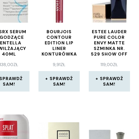
SRX SERUM
BOURJOIS
ESTEE LAUDER
AGODZĄCE
CONTOUR
PURE COLOR
ENTELLA
EDITION LIP
ENVY MATTE
WILŻAJĄCY
LINER
SZMINKA NR.
40ML
KONTURÓWKA
529 SHOW OFF
DO UST 07
138,00
ZŁ
9,91
ZŁ
119,00
ZŁ
CHERRY BOOM
BOOM
SPRAWDŹ
SPRAWDŹ
SPRAWDŹ
SAM!
SAM!
SAM!