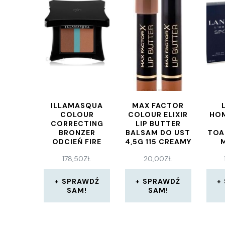
ILLAMASQUA
MAX FACTOR
COLOUR
COLOUR ELIXIR
HO
CORRECTING
LIP BUTTER
BRONZER
BALSAM DO UST
TOA
ODCIEŃ FIRE
4,5G 115 CREAMY
(DARK) 8,5 G
CARAMEL
178,50
ZŁ
20,00
ZŁ
SPRAWDŹ
SPRAWDŹ
SAM!
SAM!