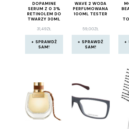
DOPAMINE
WAVE 2 WODA
M
SERUM Z 0 3%
PERFUMOWANA
BE
RETINOLEM DO
100ML TESTER
TWARZY 30ML
T
50
31,49
ZŁ
59,00
ZŁ
SPRAWDŹ
SPRAWDŹ
SAM!
SAM!