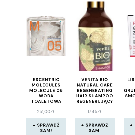
ESCENTRIC
VENITA BIO
LIR
MOLECULES
NATURAL CARE
MOLECULE 05
REGENERATING
GRU
WODA
HAIR SHAMPOO
SMO
TOALETOWA
REGENERUJĄCY
100 ML TESTER
SZAMPON DO
251,00
ZŁ
17,45
ZŁ
WŁOSÓW
KERATYNA
400ML
SPRAWDŹ
SPRAWDŹ
SAM!
SAM!