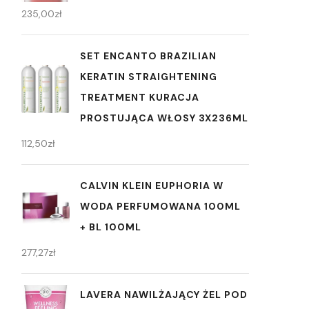
235,00
zł
SET ENCANTO BRAZILIAN
KERATIN STRAIGHTENING
TREATMENT KURACJA
PROSTUJĄCA WŁOSY 3X236ML
112,50
zł
CALVIN KLEIN EUPHORIA W
WODA PERFUMOWANA 100ML
+ BL 100ML
277,27
zł
LAVERA NAWILŻAJĄCY ŻEL POD