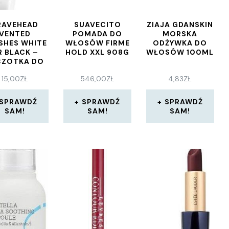
RAVEHEAD
SUAVECITO
ZIAJA GDANSKIN
VENTED
POMADA DO
MORSKA
SHES WHITE
WŁOSÓW FIRME
ODŻYWKA DO
R BLACK –
HOLD XXL 908G
WŁOSÓW 100ML
CZOTKA DO
WŁOSÓW
15,00
ZŁ
546,00
ZŁ
4,83
ZŁ
SPRAWDŹ
SPRAWDŹ
SPRAWDŹ
SAM!
SAM!
SAM!