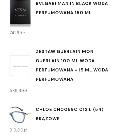
BVLGARI MAN IN BLACK WODA
PERFUMOWANA 150 ML
741,95
zł
ZESTAW GUERLAIN MON
GUERLAIN 100 ML WODA
PERFUMOWANA + 15 ML WODA
PERFUMOWANA
539,99
zł
CHLOE CH0059O 012 L (54)
BRĄZOWE
919,00
zł