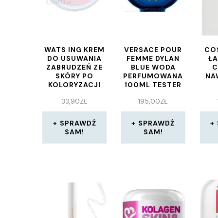
WATS ING KREM
VERSACE POUR
CO
DO USUWANIA
FEMME DYLAN
Ł
ZABRUDZEŃ ZE
BLUE WODA
C
SKÓRY PO
PERFUMOWANA
NA
KOLORYZACJI
100ML TESTER
WŁOSÓW 100ML
33,90
ZŁ
195,00
ZŁ
SPRAWDŹ
SPRAWDŹ
SAM!
SAM!