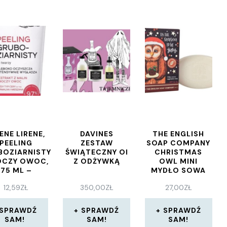
ENE LIRENE,
DAVINES
THE ENGLISH
PEELING
ZESTAW
SOAP COMPANY
BOZIARNISTY
ŚWIĄTECZNY OI
CHRISTMAS
CZY OWOC,
Z ODŻYWKĄ
OWL MINI
75 ML –
MYDŁO SOWA
100 G
12,59
ZŁ
350,00
ZŁ
27,00
ZŁ
SPRAWDŹ
SPRAWDŹ
SPRAWDŹ
SAM!
SAM!
SAM!