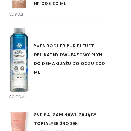
NR 005 30 ML
32,96
zł
YVES ROCHER PUR BLEUET
DELIKATNY DWUFAZOWY PLYN
DO DEMAKIJAŻU DO OCZU 200
ML
50,00
zł
SVR BALSAM NAWILŻAJĄCY
TOPIALYSE ŚRODEK