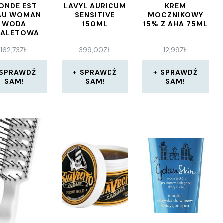
ONDE EST
LAVYL AURICUM
KREM
AU WOMAN
SENSITIVE
MOCZNIKOWY
WODA
150ML
15% Z AHA 75ML
OALETOWA
ML SPRAY
162,73
ZŁ
399,00
ZŁ
12,99
ZŁ
SPRAWDŹ
SPRAWDŹ
SPRAWDŹ
SAM!
SAM!
SAM!