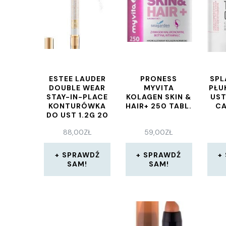
ESTEE LAUDER
PRONESS
SPL
DOUBLE WEAR
MYVITA
PŁU
STAY-IN-PLACE
KOLAGEN SKIN &
UST
KONTURÓWKA
HAIR+ 250 TABL.
CA
DO UST 1.2G 20
CLEAR
88,00
ZŁ
59,00
ZŁ
SPRAWDŹ
SPRAWDŹ
SAM!
SAM!