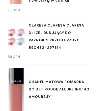
CZYSZCZĄCY 200 ML
75,00
zł
CLARESA CLARESA CLARESA
3+1 ŻEL BUDUJĄCY DO
PAZNOKCI PRZEDŁUŻA 12G
5904824297514
89,02
zł
CHANEL MATOWA POMADKA
DO UST ROUGE ALLURE INK 140
AMOUREUX