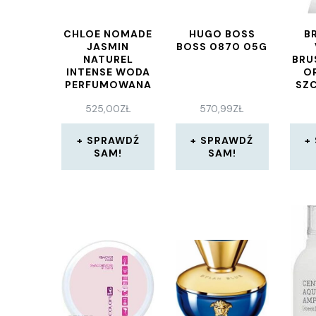
CHLOE NOMADE
HUGO BOSS
B
JASMIN
BOSS 0870 05G
NATUREL
BRU
INTENSE WODA
O
PERFUMOWANA
SZ
50 ML
525,00
ZŁ
570,99
ZŁ
SPRAWDŹ
SPRAWDŹ
SAM!
SAM!