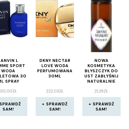
LANVIN L
DKNY NECTAR
NOWA
MME SPORT
LOVE WODA
KOSMETYKA
WODA
PERFUMOWANA
BŁYSZCZYK DO
LETOWA 30
30ML
UST ZABŁYŚNIJ
ML SPRAY
NATURALNIE
10ML
120,00
ZŁ
222,03
ZŁ
21,28
ZŁ
SPRAWDŹ
SPRAWDŹ
SPRAWDŹ
SAM!
SAM!
SAM!