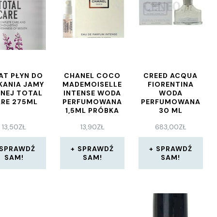
AT PŁYN DO
CHANEL COCO
CREED ACQUA
KANIA JAMY
MADEMOISELLE
FIORENTINA
NEJ TOTAL
INTENSE WODA
WODA
RE 275ML
PERFUMOWANA
PERFUMOWANA
1,5ML PRÓBKA
30 ML
13,50
ZŁ
13,90
ZŁ
683,00
ZŁ
SPRAWDŹ
SPRAWDŹ
SPRAWDŹ
SAM!
SAM!
SAM!