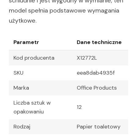
schludnie i jest wygodny w wymianie, ten
model spełnia podstawowe wymagania
użytkowe.
Parametr
Dane techniczne
Kod producenta
X12772L
SKU
eea8dab4935f
Marka
Office Products
Liczba sztuk w
12
opakowaniu
Rodzaj
Papier toaletowy