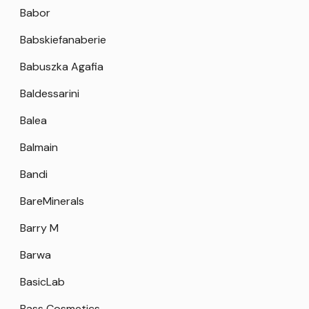
Babor
Babskiefanaberie
Babuszka Agafia
Baldessarini
Balea
Balmain
Bandi
BareMinerals
Barry M
Barwa
BasicLab
Bass Cosmetics