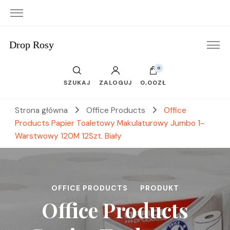
Drop Rosy
0
SZUKAJ
ZALOGUJ
0,00ZŁ
Strona główna
Office Products
Office
Products Papier Toaletowy Makulaturowy Jumbo 1-
Warstwowy 120M 12Szt. Biały
OFFICE PRODUCTS
PRODUKT
Office Products