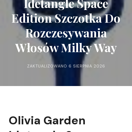
Idetangle Space
Edition Szczotka Do
Rozczesywania
Włosów Milky Way
ZAKTUALIZOWANO
6 SIERPNIA 2026
Olivia Garden