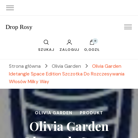
Drop Rosy
0
SZUKAJ
ZALOGUJ
0,00ZŁ
Strona główna
Olivia Garden
Olivia Garden
Idetangle Space Edition Szczotka Do Rozczesywania
Włosów Milky Way
OLIVIA GARDEN
PRODUKT
Olivia Garden