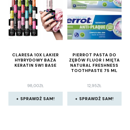
CLARESA 10X LAKIER
PIERROT PASTA DO
HYBRYDOWY BAZA
ZĘBÓW FLUOR I MIĘTA
KERATIN 5W1 BASE
NATURAL FRESHNESS
TOOTHPASTE 75 ML
98,00
ZŁ
12,95
ZŁ
SPRAWDŹ SAM!
SPRAWDŹ SAM!