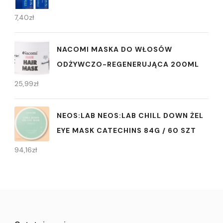
7,40
zł
NACOMI MASKA DO WŁOSÓW
ODŻYWCZO-REGENERUJĄCA 200ML
25,99
zł
NEOS:LAB NEOS:LAB CHILL DOWN ŻEL
EYE MASK CATECHINS 84G / 60 SZT
94,16
zł