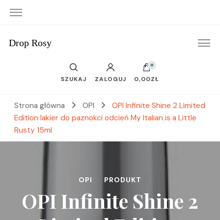
Drop Rosy
0
SZUKAJ
ZALOGUJ
0,00ZŁ
Strona główna
OPI
OPI Infinite Shine 2 Limited
Edition lakier do paznokci odcień My Italian is a Little
Rusty 15ml
OPI
PRODUKT
OPI Infinite Shine 2