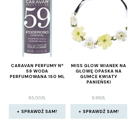
CARAVAN PERFUMY Nº
MISS GLOW WIANEK NA
59 WODA
GŁOWĘ OPASKA NA
PERFUMOWANA 150 ML
GUMCE KWIATY
PANIEŃSKI
85,00
ZŁ
9,99
ZŁ
SPRAWDŹ SAM!
SPRAWDŹ SAM!