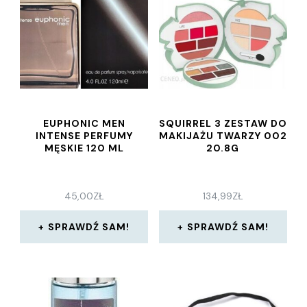
EUPHONIC MEN
SQUIRREL 3 ZESTAW DO
INTENSE PERFUMY
MAKIJAŻU TWARZY 002
MĘSKIE 120 ML
20.8G
45,00
ZŁ
134,99
ZŁ
SPRAWDŹ SAM!
SPRAWDŹ SAM!