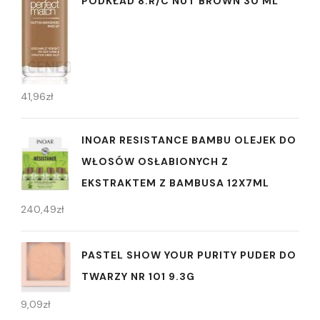
PODKŁAD 8.R/C NUT BROWN 30 ML
41,96
zł
INOAR RESISTANCE BAMBU OLEJEK DO
WŁOSÓW OSŁABIONYCH Z
EKSTRAKTEM Z BAMBUSA 12X7ML
240,49
zł
PASTEL SHOW YOUR PURITY PUDER DO
TWARZY NR 101 9.3G
9,09
zł