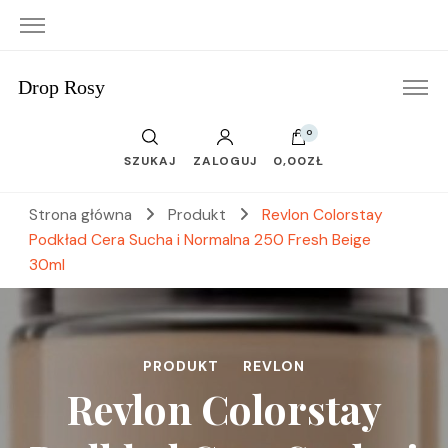
Drop Rosy
0
SZUKAJ
ZALOGUJ
0,00ZŁ
Strona główna
Produkt
Revlon Colorstay
Podkład Cera Sucha i Normalna 250 Fresh Beige
30ml
PRODUKT
REVLON
Revlon Colorstay