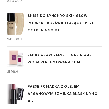
840,00
zł
SHISEIDO SYNCHRO SKIN GLOW
PODKŁAD ROZŚWIETLAJĄCY SPF20
GOLDEN 4 30 ML
249,00
zł
JENNY GLOW VELVET ROSE & OUD
WODA PERFUMOWANA 30ML
31,99
zł
PAESE POMADKA Z OLEJEM
ARGANOWYM SZMINKA BLASK NR 40
4G