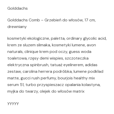
Golddachs
Golddachs Comb – Grzebień do włosów, 17 cm,
drewniany
kosmetyki ekologiczne, paletta, ordinary glycolic acid,
krem ze sluzem slimaka, kosmetyki lumene, avon
naturals, clinique krem pod oczy, guess woda
toaletowa, rzęsy demi wispies, szczoteczka
elektryczna spinbrush, tatuaż eyelinerem, adidas
zestaw, carolina herrera podróbka, lumene podkład
matte, gucci rush perfumy, bourjois healthy mix
serum 51, turbo przyspieszacz opalania kolastyna,
myjka do twarzy, olejek do włosów matrix
yyyyy