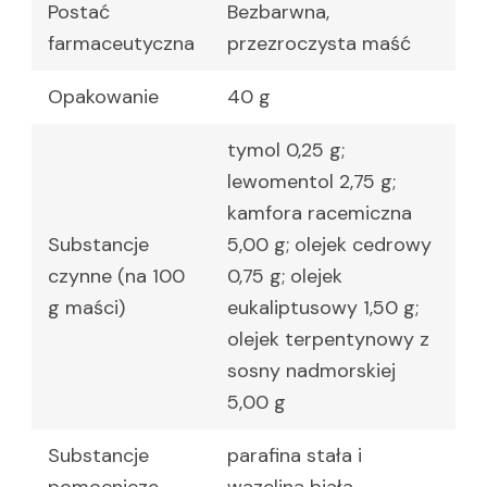
Postać
Bezbarwna,
farmaceutyczna
przezroczysta maść
Opakowanie
40 g
tymol 0,25 g;
lewomentol 2,75 g;
kamfora racemiczna
Substancje
5,00 g; olejek cedrowy
czynne (na 100
0,75 g; olejek
g maści)
eukaliptusowy 1,50 g;
olejek terpentynowy z
sosny nadmorskiej
5,00 g
Substancje
parafina stała i