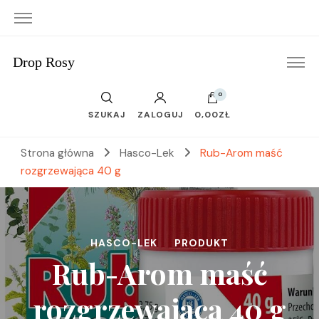
Drop Rosy
0
SZUKAJ
ZALOGUJ
0,00ZŁ
Strona główna
Hasco-Lek
Rub-Arom maść
rozgrzewająca 40 g
HASCO-LEK
PRODUKT
Rub-Arom maść
rozgrzewająca 40 g