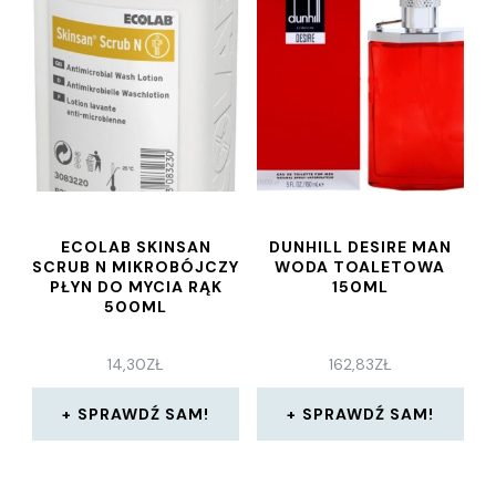
ECOLAB SKINSAN
DUNHILL DESIRE MAN
SCRUB N MIKROBÓJCZY
WODA TOALETOWA
PŁYN DO MYCIA RĄK
150ML
500ML
14,30
ZŁ
162,83
ZŁ
SPRAWDŹ SAM!
SPRAWDŹ SAM!