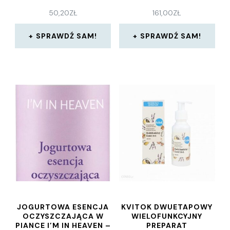
GEL 200 ML
EFEKT ODCIEŃ DEEP
50,20
ZŁ
161,00
ZŁ
MATTE 9 G
SPRAWDŹ SAM!
SPRAWDŹ SAM!
JOGURTOWA ESENCJA
KVITOK DWUETAPOWY
OCZYSZCZAJĄCA W
WIELOFUNKCYJNY
PIANCE I’M IN HEAVEN –
PREPARAT