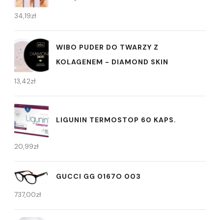
34,19
zł
WIBO PUDER DO TWARZY Z
KOLAGENEM - DIAMOND SKIN
13,42
zł
LIGUNIN TERMOSTOP 60 KAPS.
20,99
zł
GUCCI GG 0167O 003
737,00
zł