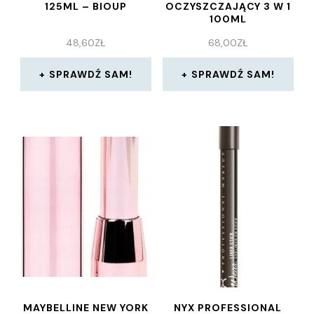
125ML – BIOUP
OCZYSZCZAJĄCY 3 W 1
100ML
48,60
ZŁ
68,00
ZŁ
SPRAWDŹ SAM!
SPRAWDŹ SAM!
MAYBELLINE NEW YORK
NYX PROFESSIONAL