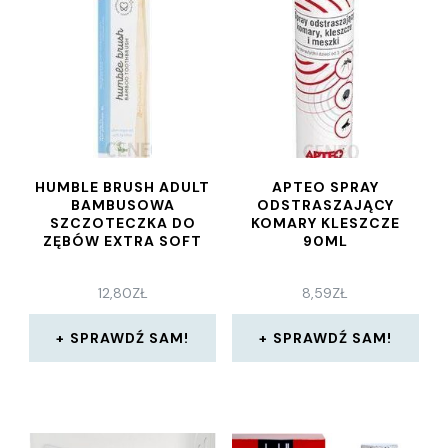
HUMBLE BRUSH ADULT
APTEO SPRAY
BAMBUSOWA
ODSTRASZAJĄCY
SZCZOTECZKA DO
KOMARY KLESZCZE
ZĘBÓW EXTRA SOFT
90ML
12,80
ZŁ
8,59
ZŁ
SPRAWDŹ SAM!
SPRAWDŹ SAM!