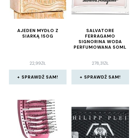
AJEDEN MYDŁO Z
SALVATORE
SIARKĄ 150G
FERRAGAMO
SIGNORINA WODA
PERFUMOWANA 50ML
22,99
ZŁ
278,31
ZŁ
SPRAWDŹ SAM!
SPRAWDŹ SAM!