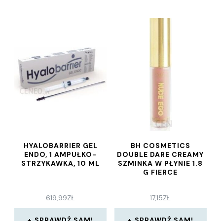
HYALOBARRIER GEL
BH COSMETICS
ENDO, 1 AMPUŁKO-
DOUBLE DARE CREAMY
STRZYKAWKA, 10 ML
SZMINKA W PŁYNIE 1.8
G FIERCE
619,99
ZŁ
17,15
ZŁ
SPRAWDŹ SAM!
SPRAWDŹ SAM!