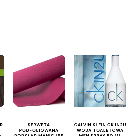
OR
SERWETA
CALVIN KLEIN CK IN2U
PODFOLIOWANA
WODA TOALETOWA
O
PODKŁAD MANICURE
MEN SPRAY 50 ML