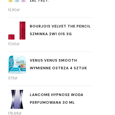
ŻEL 7SZT.
13,90
zł
BOURJOIS VELVET THE PENCIL
SZMINKA 2W1 015 3G
17,00
zł
VENUS VENUS SMOOTH
WYMIENNE OSTRZA 4 SZTUK
37,11
zł
LANCOME HYPNOSE WODA
PERFUMOWANA 30 ML
176,69
zł