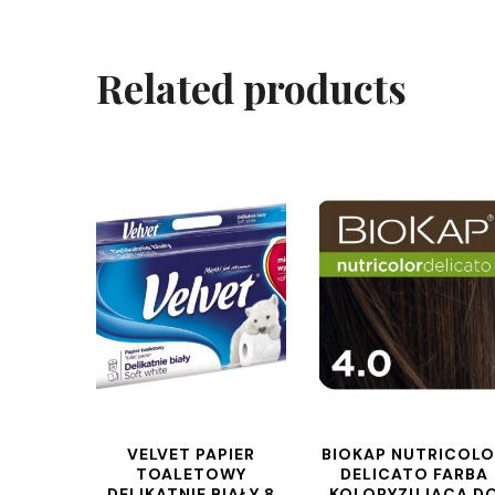
Related products
VELVET PAPIER
BIOKAP NUTRICOL
TOALETOWY
DELICATO FARBA
DELIKATNIE BIAŁY 8
KOLORYZUJĄCA D