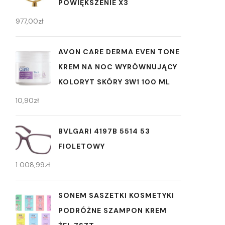
POWIĘKSZENIE X3
977,00
zł
AVON CARE DERMA EVEN TONE
KREM NA NOC WYRÓWNUJĄCY
KOLORYT SKÓRY 3W1 100 ML
10,90
zł
BVLGARI 4197B 5514 53
FIOLETOWY
1 008,99
zł
SONEM SASZETKI KOSMETYKI
PODRÓŻNE SZAMPON KREM