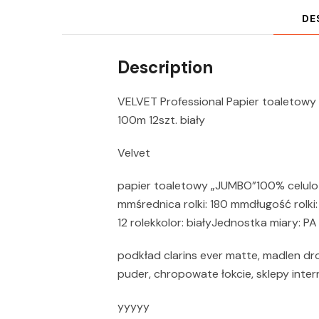
DE
Description
VELVET Professional Papier toaletow
100m 12szt. biały
Velvet
papier toaletowy „JUMBO”100% celulo
mmśrednica rolki: 180 mmdługość rolki:
12 rolekkolor: białyJednostka miary: PA
podkład clarins ever matte, madlen dr
puder, chropowate łokcie, sklepy inte
yyyyy