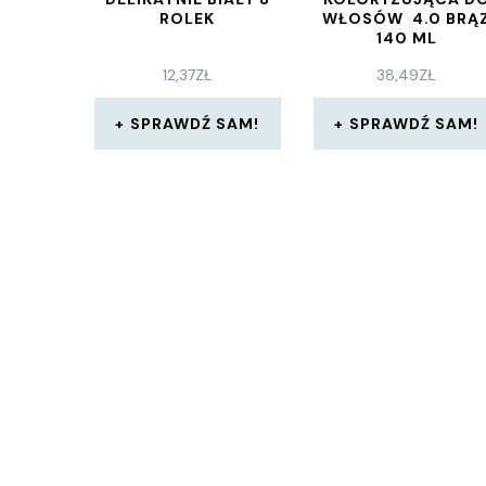
ROLEK
WŁOSÓW 4.0 BRĄ
140 ML
12,37
ZŁ
38,49
ZŁ
SPRAWDŹ SAM!
SPRAWDŹ SAM!