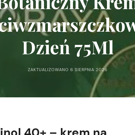
Botaniczny Kre
ciwzmarszczko
Dzień 75Ml
ZAKTUALIZOWANO
6 SIERPNIA 2026
inol 40+ – krem na