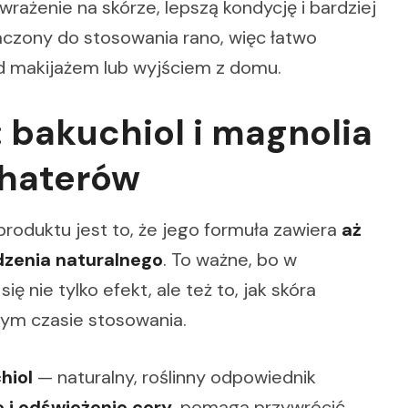
rażenie na skórze, lepszą kondycję i bardziej
czony do stosowania rano, więc łatwo
 makijażem lub wyjściem z domu.
 bakuchiol i magnolia
ohaterów
roduktu jest to, że jego formuła zawiera
aż
zenia naturalnego
. To ważne, bo w
ę nie tylko efekt, ale też to, jak skóra
szym czasie stosowania.
hiol
— naturalny, roślinny odpowiednik
 i odświeżenie cery
, pomaga przywrócić