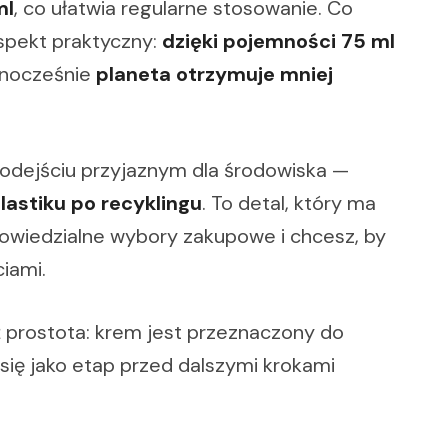
ml
, co ułatwia regularne stosowanie. Co
aspekt praktyczny:
dzięki pojemności 75 ml
ednocześnie
planeta otrzymuje mniej
dejściu przyjaznym dla środowiska —
astiku po recyklingu
. To detal, który ma
powiedzialne wybory zakupowe i chcesz, by
iami.
ż prostota: krem jest przeznaczony do
się jako etap przed dalszymi krokami