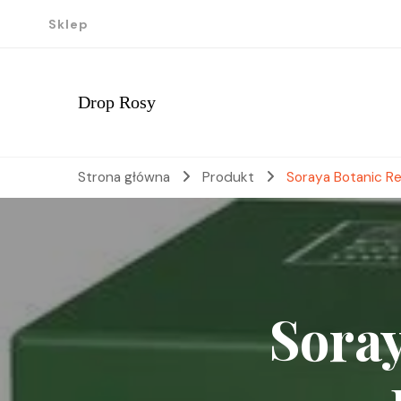
Sklep
Drop Rosy
Strona główna
Produkt
Soraya Botanic R
Soray