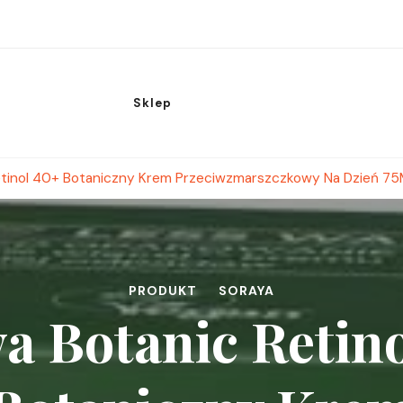
Sklep
etinol 40+ Botaniczny Krem Przeciwzmarszczkowy Na Dzień 75
PRODUKT
SORAYA
a Botanic Retin