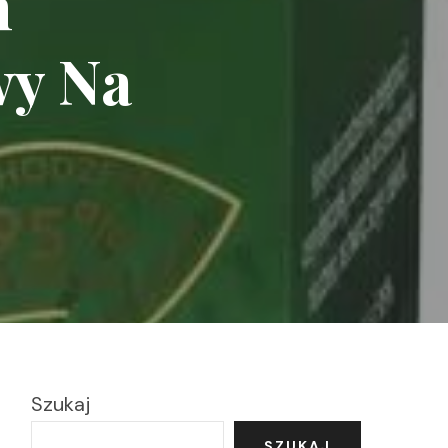
m
wy Na
Szukaj
SZUKAJ