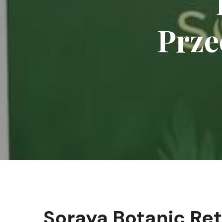
Prze
Soraya Botanic Ret