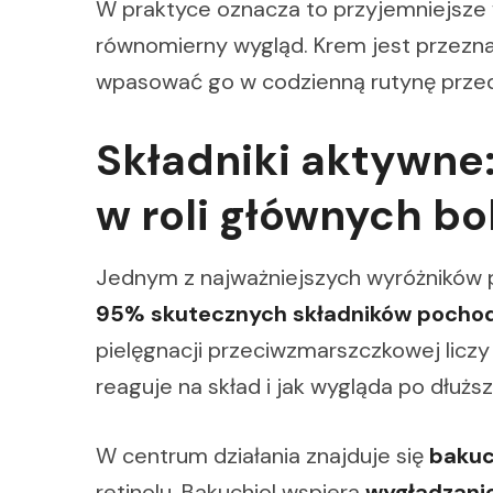
W praktyce oznacza to przyjemniejsze w
równomierny wygląd. Krem jest przezna
wpasować go w codzienną rutynę przed
Składniki aktywne:
w roli głównych b
Jednym z najważniejszych wyróżników p
95% skutecznych składników pochod
pielęgnacji przeciwzmarszczkowej liczy si
reaguje na skład i jak wygląda po dłuż
W centrum działania znajduje się
bakuc
retinolu. Bakuchiol wspiera
wygładzanie