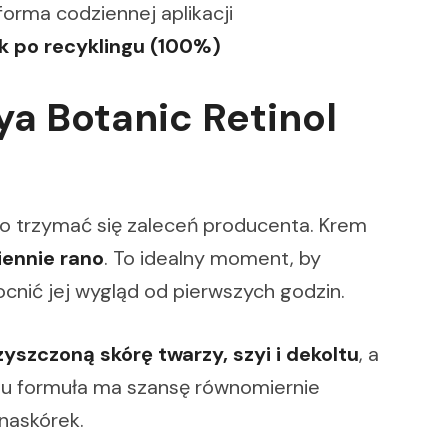
orma codziennej aplikacji
ik po recyklingu (100%)
a Botanic Retinol
to trzymać się zaleceń producenta. Krem
iennie rano
. To idealny moment, by
cnić jej wygląd od pierwszych godzin.
zyszczoną skórę twarzy, szyi i dekoltu
, a
emu formuła ma szansę równomiernie
 naskórek.