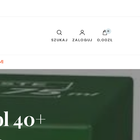
0
SZUKAJ
ZALOGUJ
0,00ZŁ
Ml
ol 40+