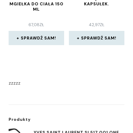
MGIEŁKA DO CIAŁA 150
KAPSUŁEK.
ML
67,08
ZŁ
42,97
ZŁ
SPRAWDŹ SAM!
SPRAWDŹ SAM!
zzzzz
Produkty
YVES SAINT LAURENT SL517 001 ONE