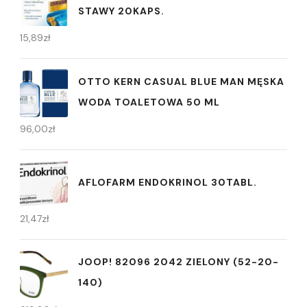
STAWY 20KAPS.
15,89
zł
OTTO KERN CASUAL BLUE MAN MĘSKA
WODA TOALETOWA 50 ML
96,00
zł
AFLOFARM ENDOKRINOL 30TABL.
21,47
zł
JOOP! 82096 2042 ZIELONY (52-20-
140)