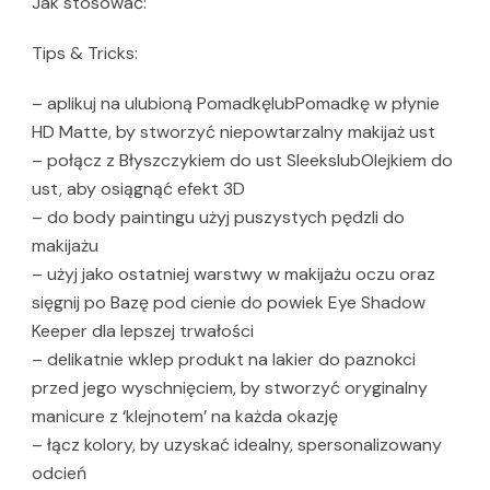
Jak stosować:
Tips & Tricks:
– aplikuj na ulubioną PomadkęlubPomadkę w płynie
HD Matte, by stworzyć niepowtarzalny makijaż ust
– połącz z Błyszczykiem do ust SleekslubOlejkiem do
ust, aby osiągnąć efekt 3D
– do body paintingu użyj puszystych pędzli do
makijażu
– użyj jako ostatniej warstwy w makijażu oczu oraz
sięgnij po Bazę pod cienie do powiek Eye Shadow
Keeper dla lepszej trwałości
– delikatnie wklep produkt na lakier do paznokci
przed jego wyschnięciem, by stworzyć oryginalny
manicure z ‘klejnotem’ na każda okazję
– łącz kolory, by uzyskać idealny, spersonalizowany
odcień