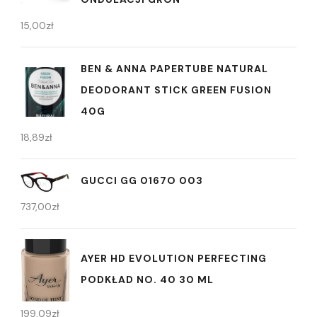
15,00
zł
BEN & ANNA PAPERTUBE NATURAL
DEODORANT STICK GREEN FUSION
40G
18,89
zł
GUCCI GG 0167O 003
737,00
zł
AYER HD EVOLUTION PERFECTING
PODKŁAD NO. 40 30 ML
199,09
zł