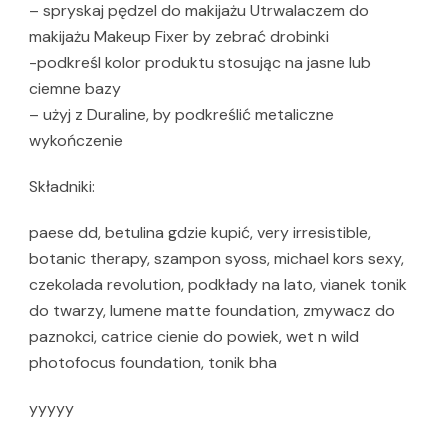
– spryskaj pędzel do makijażu Utrwalaczem do
makijażu Makeup Fixer by zebrać drobinki
-podkreśl kolor produktu stosując na jasne lub
ciemne bazy
– użyj z Duraline, by podkreślić metaliczne
wykończenie
Składniki:
paese dd, betulina gdzie kupić, very irresistible,
botanic therapy, szampon syoss, michael kors sexy,
czekolada revolution, podkłady na lato, vianek tonik
do twarzy, lumene matte foundation, zmywacz do
paznokci, catrice cienie do powiek, wet n wild
photofocus foundation, tonik bha
yyyyy