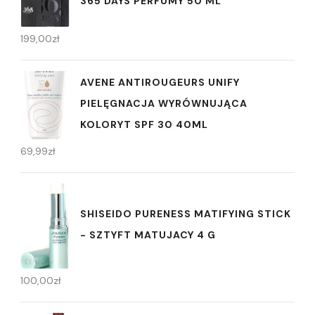
365 DAYS PERFUMY 50 ML
199,00
zł
AVENE ANTIROUGEURS UNIFY
PIELĘGNACJA WYRÓWNUJĄCA
KOLORYT SPF 30 40ML
69,99
zł
SHISEIDO PURENESS MATIFYING STICK
- SZTYFT MATUJACY 4 G
100,00
zł