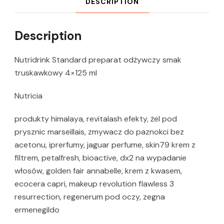
DESCRIPTION
Description
Nutridrink Standard preparat odżywczy smak
truskawkowy 4×125 ml
Nutricia
produkty himalaya, revitalash efekty, żel pod
prysznic marseillais, zmywacz do paznokci bez
acetonu, iprerfumy, jaguar perfume, skin79 krem z
filtrem, petalfresh, bioactive, dx2 na wypadanie
włosów, golden fair annabelle, krem z kwasem,
ecocera capri, makeup revolution flawless 3
resurrection, regenerum pod oczy, zegna
ermenegildo