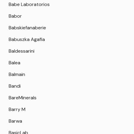
Babe Laboratorios
Babor
Babskiefanaberie
Babuszka Agafia
Baldessarini
Balea
Balmain
Bandi
BareMinerals
Barry M
Barwa
BasicLab