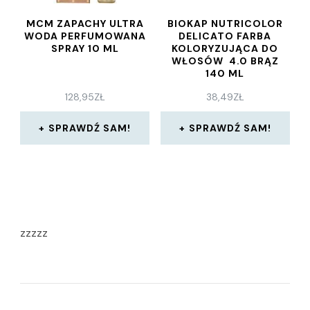
MCM ZAPACHY ULTRA
BIOKAP NUTRICOLOR
WODA PERFUMOWANA
DELICATO FARBA
SPRAY 10 ML
KOLORYZUJĄCA DO
WŁOSÓW 4.0 BRĄZ
140 ML
128,95
ZŁ
38,49
ZŁ
SPRAWDŹ SAM!
SPRAWDŹ SAM!
zzzzz