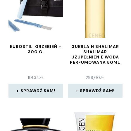
EUROSTIL, GRZEBIEŃ –
GUERLAIN SHALIMAR
300 G.
SHALIMAR
UZUPEŁNIENIE WODA
PERFUMOWANA 50ML
101,34
ZŁ
299,00
ZŁ
SPRAWDŹ SAM!
SPRAWDŹ SAM!