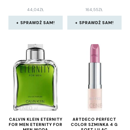
44,04
ZŁ
164,55
ZŁ
SPRAWDŹ SAM!
SPRAWDŹ SAM!
CALVIN KLEIN ETERNITY
ARTDECO PERFECT
FOR MEN ETERNITY FOR
COLOR SZMINKA 4 G
MEN WODA
SOFT LILAC