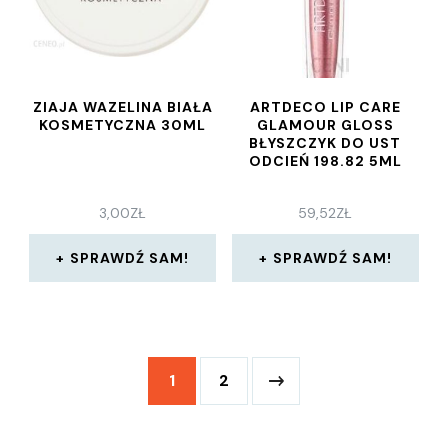
ZIAJA WAZELINA BIAŁA
ARTDECO LIP CARE
KOSMETYCZNA 30ML
GLAMOUR GLOSS
BŁYSZCZYK DO UST
ODCIEŃ 198.82 5ML
3,00
ZŁ
59,52
ZŁ
SPRAWDŹ SAM!
SPRAWDŹ SAM!
1
2