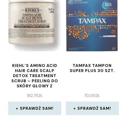
KIEHL’S AMINO ACID
TAMPAX TAMPON
HAIR CARE SCALP
SUPER PLUS 30 SZT.
DETOX TREATMENT
SCRUB – PEELING DO
SKÓRY GŁOWY Z
AMINOKWASAMI 250
182,75
ZŁ
70,00
ZŁ
ML
SPRAWDŹ SAM!
SPRAWDŹ SAM!