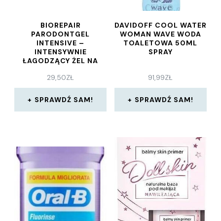
BIOREPAIR
DAVIDOFF COOL WATER
PARODONTGEL
WOMAN WAVE WODA
INTENSIVE –
TOALETOWA 50ML
INTENSYWNIE
SPRAY
ŁAGODZĄCY ŻEL NA
NADWRAŻLIWOŚĆ I
29,50
ZŁ
91,99
ZŁ
PODRAŻNIENIA DZIĄSEŁ
20 ML
SPRAWDŹ SAM!
SPRAWDŹ SAM!