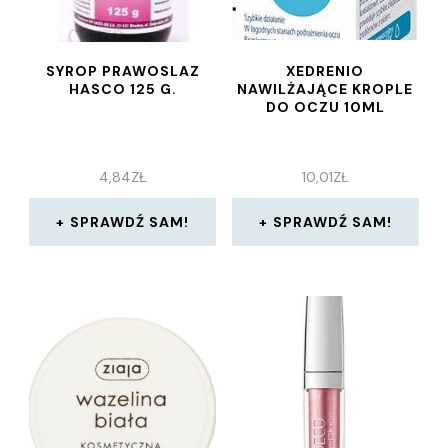
SYROP PRAWOSLAZ
XEDRENIO
HASCO 125 G.
NAWILŻAJĄCE KROPLE
DO OCZU 10ML
4,84
ZŁ
10,01
ZŁ
SPRAWDŹ SAM!
SPRAWDŹ SAM!