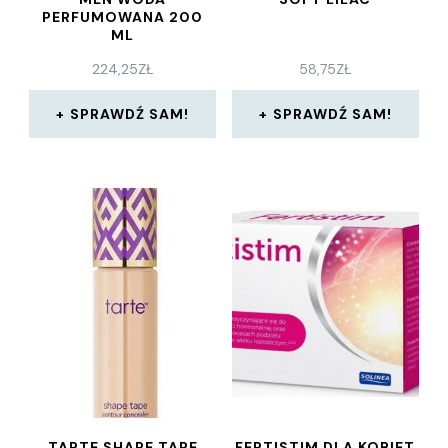
PERFUMOWANA 200
ML
224,25
ZŁ
58,75
ZŁ
SPRAWDŹ SAM!
SPRAWDŹ SAM!
TARTE SHAPE TAPE
FERTISTIM DLA KOBIET