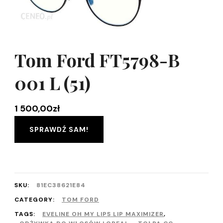
Tom Ford FT5798-B
001 L (51)
1 500,00
zł
SPRAWDŹ SAM!
SKU:
81EC38621E84
CATEGORY:
TOM FORD
TAGS:
EVELINE OH MY LIPS LIP MAXIMIZER
,