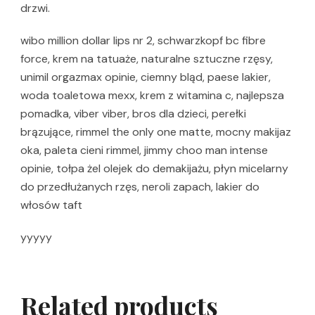
drzwi.
wibo million dollar lips nr 2, schwarzkopf bc fibre
force, krem na tatuaże, naturalne sztuczne rzęsy,
unimil orgazmax opinie, ciemny bląd, paese lakier,
woda toaletowa mexx, krem z witamina c, najlepsza
pomadka, viber viber, bros dla dzieci, perełki
brązujące, rimmel the only one matte, mocny makijaz
oka, paleta cieni rimmel, jimmy choo man intense
opinie, tołpa żel olejek do demakijażu, płyn micelarny
do przedłużanych rzęs, neroli zapach, lakier do
włosów taft
yyyyy
Related products