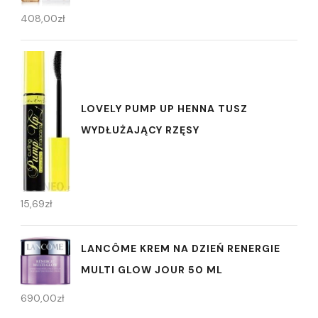
408,00
zł
LOVELY PUMP UP HENNA TUSZ
WYDŁUŻAJĄCY RZĘSY
15,69
zł
LANCÔME KREM NA DZIEŃ RENERGIE
MULTI GLOW JOUR 50 ML
690,00
zł