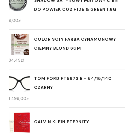
SHADOW SATYNOWY MATOWY CIEŃ
DO POWIEK C02 HIDE & GREEN 1,8G
9,00
zł
COLOR SOIN FARBA CYNAMONOWY
CIEMNY BLOND 6GM
34,49
zł
TOM FORD FT5673 B - 54/15/140
CZARNY
1 499,00
zł
CALVIN KLEIN ETERNITY