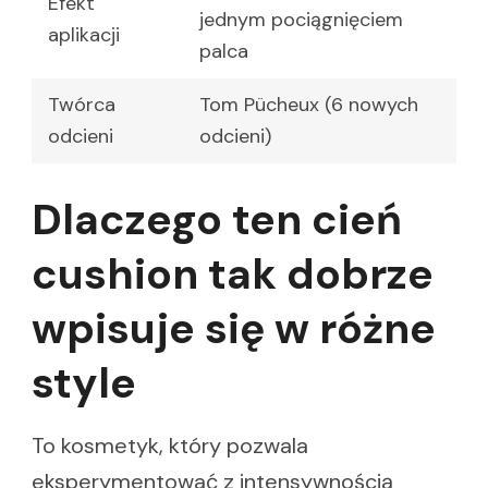
Efekt
jednym pociągnięciem
aplikacji
palca
Twórca
Tom Pücheux (6 nowych
odcieni
odcieni)
Dlaczego ten cień
cushion tak dobrze
wpisuje się w różne
style
To kosmetyk, który pozwala
eksperymentować z intensywnością