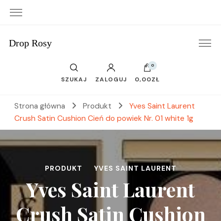
Drop Rosy
0
SZUKAJ
ZALOGUJ
0,00ZŁ
Strona główna
Produkt
Yves Saint Laurent
Crush Satin Cushion Cień do powiek Nr. 01 white 1g
PRODUKT
YVES SAINT LAURENT
Yves Saint Laurent
Crush Satin Cushion