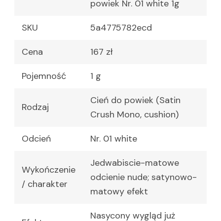
powiek Nr. 01 white 1g
SKU
5a4775782ecd
Cena
167 zł
Pojemność
1 g
Cień do powiek (Satin
Rodzaj
Crush Mono, cushion)
Odcień
Nr. 01 white
Jedwabiscie-matowe
Wykończenie
odcienie nude; satynowo-
/ charakter
matowy efekt
Nasycony wygląd już