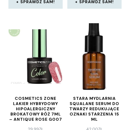
SPRAWDŹ SAM!
SPRAWDŹ SAM!
COSMETICS ZONE
STARA MYDLARNIA
LAKIER HYBRYDOWY
SQUALANE SERUM DO
HIPOALERGICZNY
TWARZY REDUKUJĄCE
BROKATOWY RÓŻ 7ML
OZNAKI STARZENIA 15
– ANTIQUE ROSE G007
ML
29,99
ZŁ
42,00
ZŁ