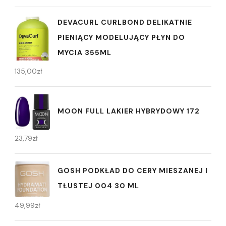
DEVACURL CURLBOND DELIKATNIE
PIENIĄCY MODELUJĄCY PŁYN DO
MYCIA 355ML
135,00
zł
MOON FULL LAKIER HYBRYDOWY 172
23,79
zł
GOSH PODKŁAD DO CERY MIESZANEJ I
TŁUSTEJ 004 30 ML
49,99
zł