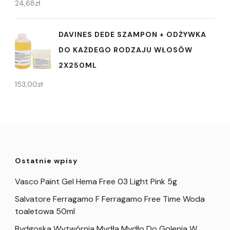
24,68
zł
DAVINES DEDE SZAMPON + ODŻYWKA
DO KAŻDEGO RODZAJU WŁOSÓW
2X250ML
153,00
zł
Ostatnie wpisy
Vasco Paint Gel Hema Free 03 Light Pink 5g
Salvatore Ferragamo F Ferragamo Free Time Woda
toaletowa 50ml
Bydgoska Wytwórnia Mydła Mydło Do Golenia W