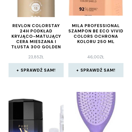
REVLON COLORSTAY
MILA PROFESSIONAL
24H PODKŁAD
SZAMPON BE ECO VIVID
KRYJĄCO-MATUJĄCY
COLORS OCHRONA
CERA MIESZANA I
KOLORU 250 ML
TŁUSTA 300 GOLDEN
BEIGE 30ML
23,85
ZŁ
46,00
ZŁ
SPRAWDŹ SAM!
SPRAWDŹ SAM!