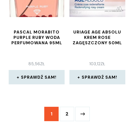
PASCAL MORABITO
URIAGE AGE ABSOLU
PURPLE RUBY WODA
KREM ROSE
PERFUMOWANA 95ML
ZAGĘSZCZONY 50ML
85,56
ZŁ
103,12
ZŁ
SPRAWDŹ SAM!
SPRAWDŹ SAM!
1
2