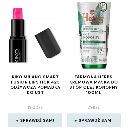
KIKO MILANO SMART
FARMONA HERBS
FUSION LIPSTICK 423
KREMOWA MASKA DO
ODŻYWCZA POMADKA
STÓP OLEJ KONOPNY
DO UST
100ML
19,00
ZŁ
7,99
ZŁ
SPRAWDŹ SAM!
SPRAWDŹ SAM!