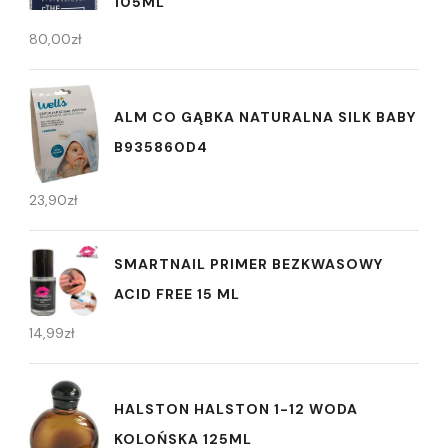
105ML
80,00
zł
ALM CO GĄBKA NATURALNA SILK BABY
B935860D4
23,90
zł
SMARTNAIL PRIMER BEZKWASOWY
ACID FREE 15 ML
14,99
zł
HALSTON HALSTON 1-12 WODA
KOLOŃSKA 125ML