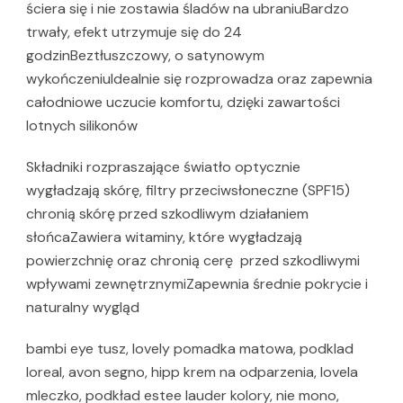
ściera się i nie zostawia śladów na ubraniuBardzo
trwały, efekt utrzymuje się do 24
godzinBeztłuszczowy, o satynowym
wykończeniuIdealnie się rozprowadza oraz zapewnia
całodniowe uczucie komfortu, dzięki zawartości
lotnych silikonów
Składniki rozpraszające światło optycznie
wygładzają skórę, filtry przeciwsłoneczne (SPF15)
chronią skórę przed szkodliwym działaniem
słońcaZawiera witaminy, które wygładzają
powierzchnię oraz chronią cerę przed szkodliwymi
wpływami zewnętrznymiZapewnia średnie pokrycie i
naturalny wygląd
bambi eye tusz, lovely pomadka matowa, podklad
loreal, avon segno, hipp krem na odparzenia, lovela
mleczko, podkład estee lauder kolory, nie mono,