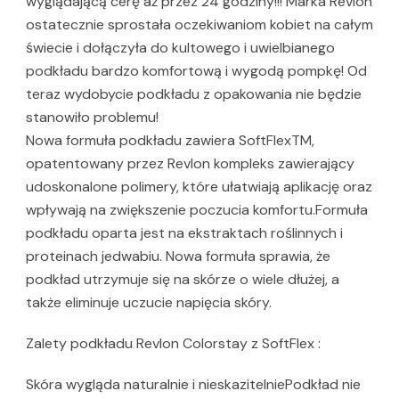
wyglądającą cerę aż przez 24 godziny!!! Marka Revlon
ostatecznie sprostała oczekiwaniom kobiet na całym
świecie i dołączyła do kultowego i uwielbianego
podkładu bardzo komfortową i wygodą pompkę! Od
teraz wydobycie podkładu z opakowania nie będzie
stanowiło problemu!
Nowa formuła podkładu zawiera SoftFlexTM,
opatentowany przez Revlon kompleks zawierający
udoskonalone polimery, które ułatwiają aplikację oraz
wpływają na zwiększenie poczucia komfortu.Formuła
podkładu oparta jest na ekstraktach roślinnych i
proteinach jedwabiu. Nowa formuła sprawia, że
podkład utrzymuje się na skórze o wiele dłużej, a
także eliminuje uczucie napięcia skóry.
Zalety podkładu Revlon Colorstay z SoftFlex :
Skóra wygląda naturalnie i nieskazitelniePodkład nie