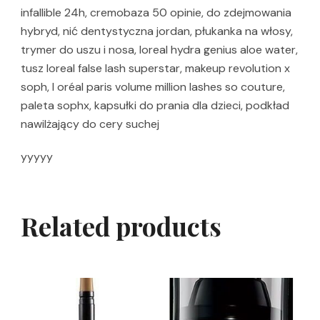
infallible 24h, cremobaza 50 opinie, do zdejmowania
hybryd, nić dentystyczna jordan, płukanka na włosy,
trymer do uszu i nosa, loreal hydra genius aloe water,
tusz loreal false lash superstar, makeup revolution x
soph, l oréal paris volume million lashes so couture,
paleta sophx, kapsułki do prania dla dzieci, podkład
nawilżający do cery suchej
yyyyy
Related products