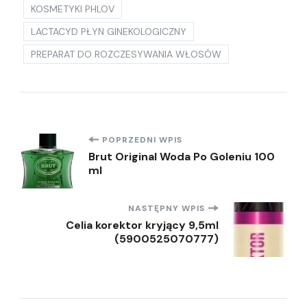
KOSMETYKI PHLOV
LACTACYD PŁYN GINEKOLOGICZNY
PREPARAT DO ROZCZESYWANIA WŁOSÓW
Nawigacja
POPRZEDNI WPIS
Brut Original Woda Po Goleniu 100
ml
wpisu
NASTĘPNY WPIS
Celia korektor kryjący 9,5ml
(5900525070777)