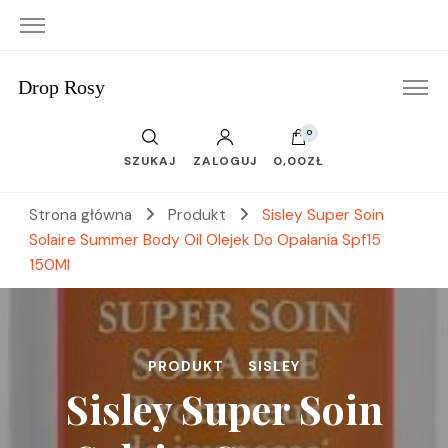
Drop Rosy
0
SZUKAJ
ZALOGUJ
0,00ZŁ
Strona główna
Produkt
Sisley Super Soin
Solaire Summer Body Oil Olejek Do Opalania Spf15
150Ml
PRODUKT
SISLEY
Sisley Super Soin