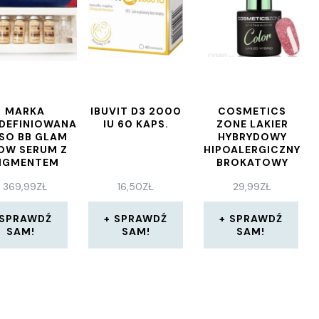
MARKA
IBUVIT D3 2000
COSMETICS
ZDEFINIOWANA
IU 60 KAPS.
ZONE LAKIER
SO BB GLAM
HYBRYDOWY
OW SERUM Z
HIPOALERGICZNY
IGMENTEM
BROKATOWY
10ML ZESTAW
RÓŻ 7ML –
369,99
ZŁ
16,50
ZŁ
29,99
ZŁ
ANTIQUE ROSE
G007
SPRAWDŹ
SPRAWDŹ
SPRAWDŹ
SAM!
SAM!
SAM!