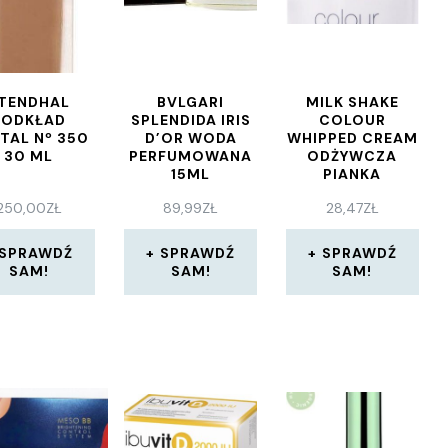
TENDHAL
BVLGARI
MILK SHAKE
PODKŁAD
SPLENDIDA IRIS
COLOUR
TAL Nº 350
D’OR WODA
WHIPPED CREAM
30 ML
PERFUMOWANA
ODŻYWCZA
15ML
PIANKA
KOLORYZUJĄCA
250,00
ZŁ
89,99
ZŁ
28,47
ZŁ
DO WŁOSÓW
COPPER 100ML
SPRAWDŹ
SPRAWDŹ
SPRAWDŹ
SAM!
SAM!
SAM!