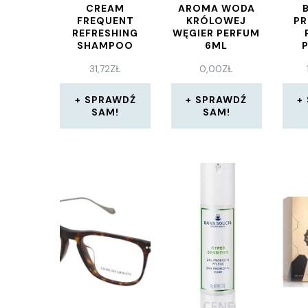
CREAM
AROMA WODA
FREQUENT
KRÓLOWEJ
PR
REFRESHING
WĘGIER PERFUM
SHAMPOO
6ML
SZAMPON
M
31,72
ZŁ
0,00
ZŁ
ODŚWIEŻAJĄCY
W
Z EKSTRAKTEM
Z MIĘTY 1000
SPRAWDŹ
SPRAWDŹ
ML
SAM!
SAM!