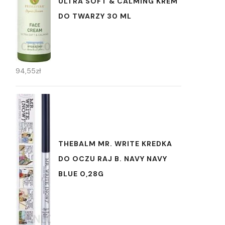
ULTRA SOFT & CALMING KREM
DO TWARZY 30 ML
94,55
zł
THEBALM MR. WRITE KREDKA
DO OCZU RAJ B. NAVY NAVY
BLUE 0,28G