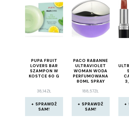
PUPA FRUIT
PACO RABANNE
LOVERS BAR
ULTRAVIOLET
ULT
SZAMPON W
WOMAN WODA
KOSTCE 60 G
PERFUMOWANA
C
80ML SPRAY
3
38,14
ZŁ
188,57
ZŁ
SPRAWDŹ
SPRAWDŹ
SAM!
SAM!