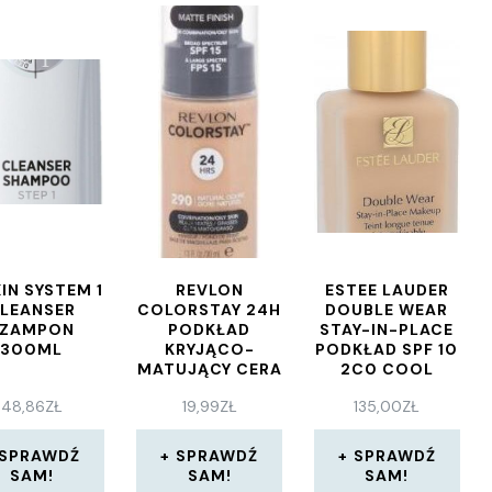
IN SYSTEM 1
REVLON
ESTEE LAUDER
LEANSER
COLORSTAY 24H
DOUBLE WEAR
SZAMPON
PODKŁAD
STAY-IN-PLACE
300ML
KRYJĄCO-
PODKŁAD SPF 10
MATUJĄCY CERA
2C0 COOL
MIESZANA I
VANILLA 30ML
48,86
ZŁ
19,99
ZŁ
135,00
ZŁ
TŁUSTA 290
NATURAL OCHRE
30 ML
SPRAWDŹ
SPRAWDŹ
SPRAWDŹ
SAM!
SAM!
SAM!