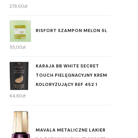
279,00
zł
RISFORT SZAMPON MELON 5L
55,00
zł
KARAJA BB WHITE SECRET
TOUCH PIELĘGNACYJNY KREM
KOLORYZUJĄCY REF 452 1
64,80
zł
MAVALA METALICZNE LAKIER