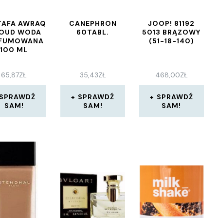
TAFA AWRAQ
CANEPHRON
JOOP! 81192
 OUD WODA
60TABL.
5013 BRĄZOWY
RFUMOWANA
(51-18-140)
100 ML
65,87
ZŁ
35,43
ZŁ
468,00
ZŁ
SPRAWDŹ
SPRAWDŹ
SPRAWDŹ
SAM!
SAM!
SAM!