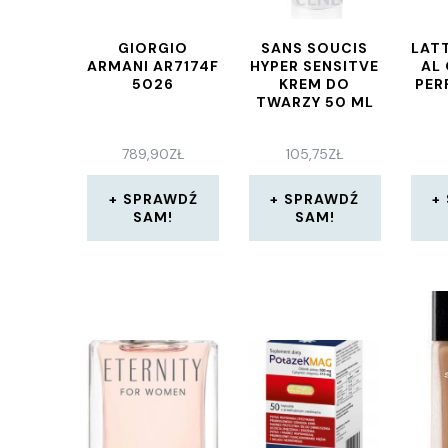
GIORGIO
SANS SOUCIS
LAT
ARMANI AR7174F
HYPER SENSITVE
AL
5026
KREM DO
PE
TWARZY 50 ML
789,90
ZŁ
105,75
ZŁ
SPRAWDŹ
SPRAWDŹ
SAM!
SAM!