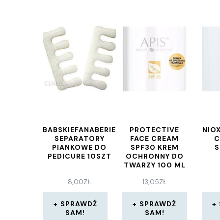
BABSKIEFANABERIE
PROTECTIVE
NIOX
SEPARATORY
FACE CREAM
C
PIANKOWE DO
SPF30 KREM
PEDICURE 10SZT
OCHRONNY DO
TWARZY 100 ML
8,00
ZŁ
13,05
ZŁ
SPRAWDŹ
SPRAWDŹ
SAM!
SAM!