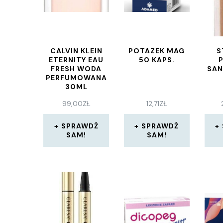
CALVIN KLEIN
POTAZEK MAG
S
ETERNITY EAU
50 KAPS.
FRESH WODA
SAN
PERFUMOWANA
30ML
99,00
ZŁ
12,71
ZŁ
SPRAWDŹ
SPRAWDŹ
SAM!
SAM!