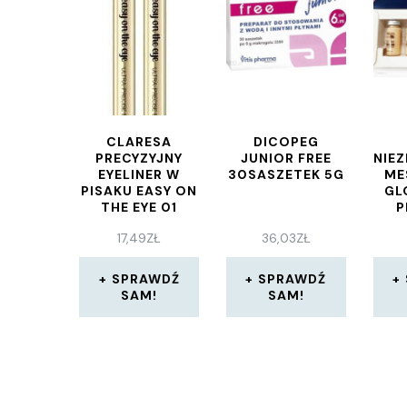
CLARESA
DICOPEG
PRECYZYJNY
JUNIOR FREE
NIE
EYELINER W
30SASZETEK 5G
ME
PISAKU EASY ON
GL
THE EYE 01
P
BLACK IS BLACK
5X
17,49
ZŁ
36,03
ZŁ
SPRAWDŹ
SPRAWDŹ
SAM!
SAM!