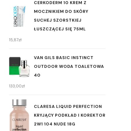
CERKODERM 10 KREM Z
MOCZNIKIEM DO SKÓRY
SUCHEJ SZORSTKIEJ
ŁUSZCZĄCEJ SIĘ 75ML
15,87
zł
VAN GILS BASIC INSTINCT
OUTDOOR WODA TOALETOWA
40
133,00
zł
CLARESA LIQUID PERFECTION
KRYJĄCY PODKŁAD I KOREKTOR
2W1 104 NUDE 18G