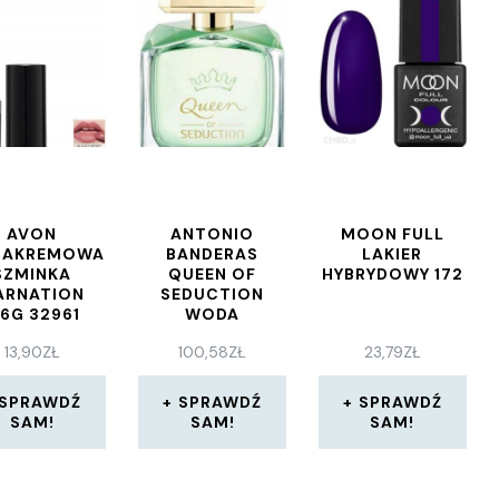
AVON
ANTONIO
MOON FULL
RAKREMOWA
BANDERAS
LAKIER
SZMINKA
QUEEN OF
HYBRYDOWY 172
ARNATION
SEDUCTION
,6G 32961
WODA
TOALETOWA
13,90
ZŁ
100,58
ZŁ
23,79
ZŁ
SPRAY 80ML
SPRAWDŹ
SPRAWDŹ
SPRAWDŹ
SAM!
SAM!
SAM!