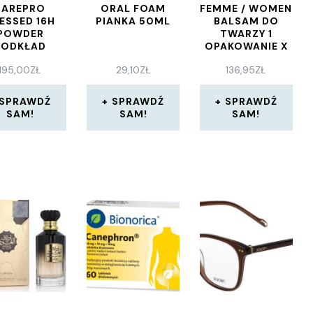
BAREPRO
ORAL FOAM
FEMME / WOMEN
ESSED 16H
PIANKA 50ML
BALSAM DO
POWDER
TWARZY 1
PODKŁAD
OPAKOWANIE X
EDIUM 35
250 G
195,00
ZŁ
29,10
ZŁ
136,95
ZŁ
ARM 8 G
SPRAWDŹ
SPRAWDŹ
SPRAWDŹ
SAM!
SAM!
SAM!