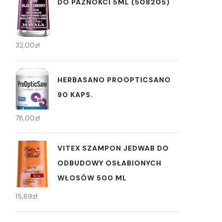
DO PAZNOKCI 5ML (508205)
32,00
zł
HERBASANO PROOPTICSANO
90 KAPS.
78,00
zł
VITEX SZAMPON JEDWAB DO
ODBUDOWY OSŁABIONYCH
WŁOSÓW 500 ML
15,89
zł