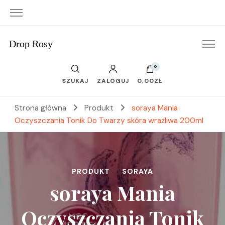
Drop Rosy
0
SZUKAJ
ZALOGUJ
0,00ZŁ
Strona główna
Produkt
soraya Mania
Oczyszczania Tonik Do Twarzy skóra wrażliwa 200ml
PRODUKT
SORAYA
soraya Mania
Oczyszczania Tonik