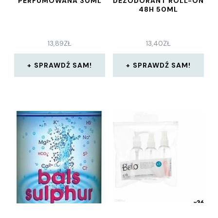
PERFUMOWANA 30ML
DEZODORANT ROLL-ON
48H 50ML
13,89
ZŁ
13,40
ZŁ
SPRAWDŹ SAM!
SPRAWDŹ SAM!