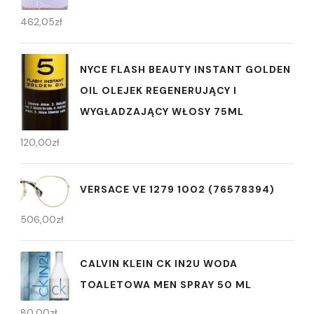
462,05
zł
NYCE FLASH BEAUTY INSTANT GOLDEN
OIL OLEJEK REGENERUJĄCY I
WYGŁADZAJĄCY WŁOSY 75ML
120,00
zł
VERSACE VE 1279 1002 (76578394)
506,00
zł
CALVIN KLEIN CK IN2U WODA
TOALETOWA MEN SPRAY 50 ML
80,00
zł