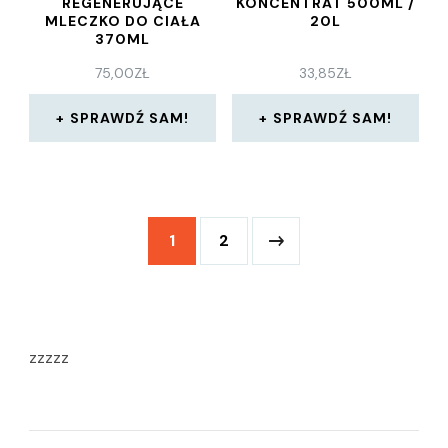
REGENERUJĄCE
KONCENTRAT 500ML /
MLECZKO DO CIAŁA
20L
370ML
75,00
ZŁ
33,85
ZŁ
SPRAWDŹ SAM!
SPRAWDŹ SAM!
1
2
zzzzz