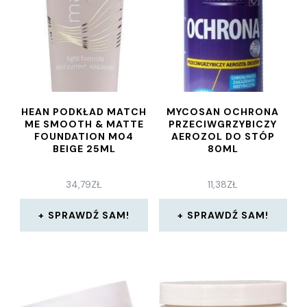
HEAN PODKŁAD MATCH
MYCOSAN OCHRONA
ME SMOOTH & MATTE
PRZECIWGRZYBICZY
FOUNDATION M04
AEROZOL DO STÓP
BEIGE 25ML
80ML
34,79
ZŁ
11,38
ZŁ
SPRAWDŹ SAM!
SPRAWDŹ SAM!