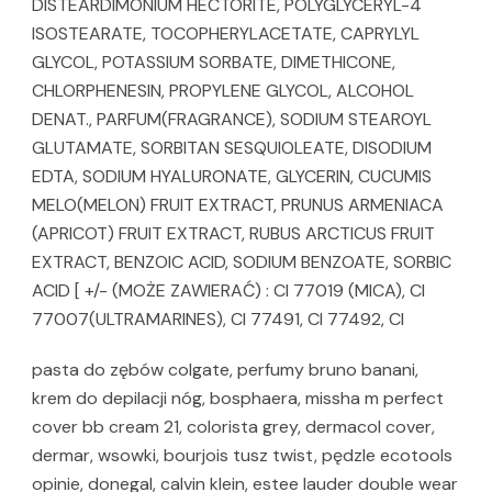
DISTEARDIMONIUM HECTORITE, POLYGLYCERYL-4
ISOSTEARATE, TOCOPHERYLACETATE, CAPRYLYL
GLYCOL, POTASSIUM SORBATE, DIMETHICONE,
CHLORPHENESIN, PROPYLENE GLYCOL, ALCOHOL
DENAT., PARFUM(FRAGRANCE), SODIUM STEAROYL
GLUTAMATE, SORBITAN SESQUIOLEATE, DISODIUM
EDTA, SODIUM HYALURONATE, GLYCERIN, CUCUMIS
MELO(MELON) FRUIT EXTRACT, PRUNUS ARMENIACA
(APRICOT) FRUIT EXTRACT, RUBUS ARCTICUS FRUIT
EXTRACT, BENZOIC ACID, SODIUM BENZOATE, SORBIC
ACID [ +/- (MOŻE ZAWIERAĆ) : CI 77019 (MICA), CI
77007(ULTRAMARINES), CI 77491, CI 77492, CI
pasta do zębów colgate, perfumy bruno banani,
krem do depilacji nóg, bosphaera, missha m perfect
cover bb cream 21, colorista grey, dermacol cover,
dermar, wsowki, bourjois tusz twist, pędzle ecotools
opinie, donegal, calvin klein, estee lauder double wear