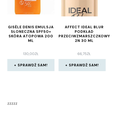
GISÈLE DENIS EMULSJA
AFFECT IDEAL BLUR
SŁONECZNA SPF50+
PODKŁAD
SKÓRA ATOPOWA 200
PRZECIWZMARSZCZKOWY
ML
2N 30 ML
130,00
ZŁ
66,75
ZŁ
SPRAWDŹ SAM!
SPRAWDŹ SAM!
zzzzz