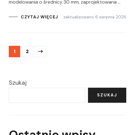
modelowania o średnicy 30 mm, zaprojektowana …
zaktualizowano
6 sierpnia 2026
CZYTAJ WIĘCEJ
Stronicowanie
Strona
Strona
1
2
wpisów
Szukaj
SZUKAJ
Ostatnie wpisy