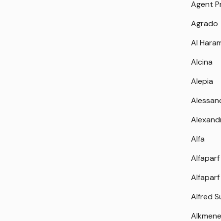
Agent P
Agrado
Al Hara
Alcina
Alepia
Alessan
Alexand
Alfa
Alfaparf
Alfaparf
Alfred 
Alkmen