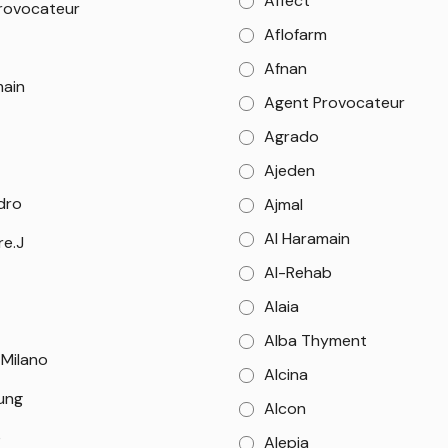
Affect
rovocateur
Aflofarm
Afnan
main
Agent Provocateur
Agrado
Ajeden
dro
Ajmal
Al Haramain
re.J
Al-Rehab
Alaia
Alba Thyment
 Milano
Alcina
Sung
Alcon
e
Alepia