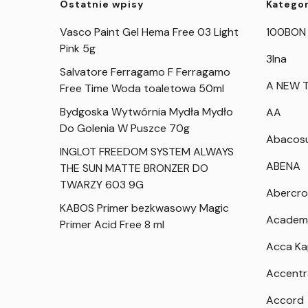
Ostatnie wpisy
Kategor
Vasco Paint Gel Hema Free 03 Light
100BON
Pink 5g
3Ina
Salvatore Ferragamo F Ferragamo
A NEW T
Free Time Woda toaletowa 50ml
Bydgoska Wytwórnia Mydła Mydło
AA
Do Golenia W Puszce 70g
Abacos
INGLOT FREEDOM SYSTEM ALWAYS
ABENA
THE SUN MATTE BRONZER DO
TWARZY 603 9G
Abercro
KABOS Primer bezkwasowy Magic
Academ
Primer Acid Free 8 ml
Acca K
Accentr
Accord