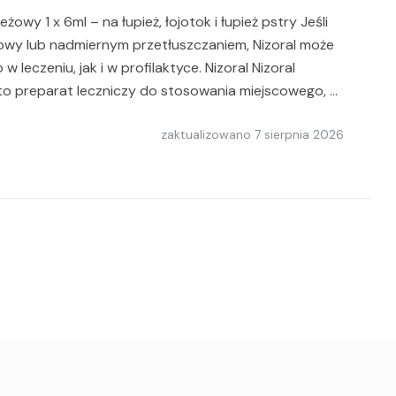
owy 1 x 6ml – na łupież, łojotok i łupież pstry Jeśli
łowy lub nadmiernym przetłuszczaniem, Nizoral może
 leczeniu, jak i w profilaktyce. Nizoral Nizoral
to preparat leczniczy do stosowania miejscowego, …
zaktualizowano
7 sierpnia 2026