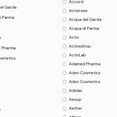
Accord
el Garda
Acnerose
i Parma
Acqua del Garda
Acqua di Parma
Activ
b
Activeshop
 Pharma
ActivLab
smetics
Adamed Pharma
Aden Cosmetics
Adex Cosmetics
Adidas
Aesop
Aether
m