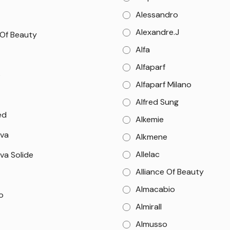
Alessandro
Alexandre.J
 Of Beauty
Alfa
Alfaparf
o
Alfaparf Milano
Alfred Sung
ed
Alkemie
va
Alkmene
Allelac
va Solide
Alliance Of Beauty
Almacabio
o
Almirall
Almusso