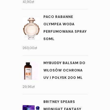
41,90
zł
PACO RABANNE
OLYMPEA WODA
PERFUMOWANA SPRAY
50ML
263,00
zł
MYBUDDY BALSAM DO
WŁOSÓW OCHRONA
UV I POŁYSK 200 ML
29,96
zł
BRITNEY SPEARS
MIDNIGHT FANTASY