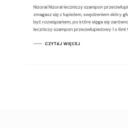
Nizoral Nizoral leczniczy szampon przeciwłupież
zmagasz się z łupieżem, swędzeniem skóry g
być rozwiązaniem, po które sięga się zarówno w
leczniczy szampon przeciwłupieżowy 1 x 6ml 
CZYTAJ WIĘCEJ