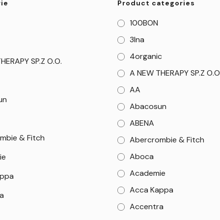
ie
Product categories
100BON
3Ina
4organic
HERAPY SP.Z O.O.
A NEW THERAPY SP.Z O.O
AA
un
Abacosun
ABENA
mbie & Fitch
Abercrombie & Fitch
Aboca
ie
Academie
appa
Acca Kappa
a
Accentra