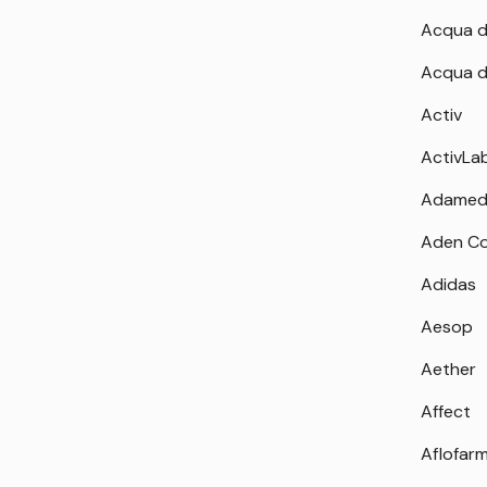
Acqua d
Acqua d
Activ
ActivLa
Adamed
Aden Co
Adidas
Aesop
Aether
Affect
Aflofar