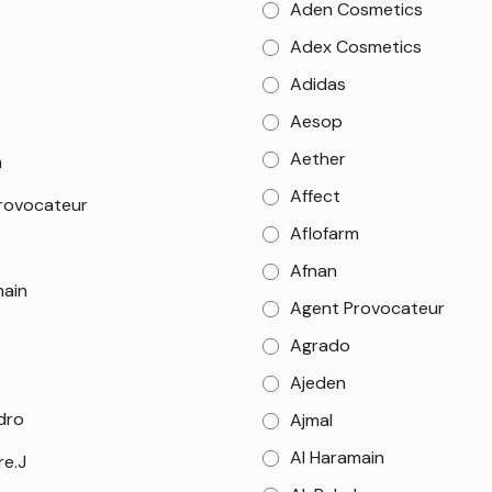
Aden Cosmetics
Adex Cosmetics
Adidas
Aesop
Aether
m
Affect
rovocateur
Aflofarm
Afnan
main
Agent Provocateur
Agrado
Ajeden
dro
Ajmal
Al Haramain
re.J