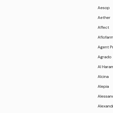
Aesop
Aether
Affect
Aflofar
Agent P
Agrado
Al Hara
Alcina
Alepia
Alessan
Alexand