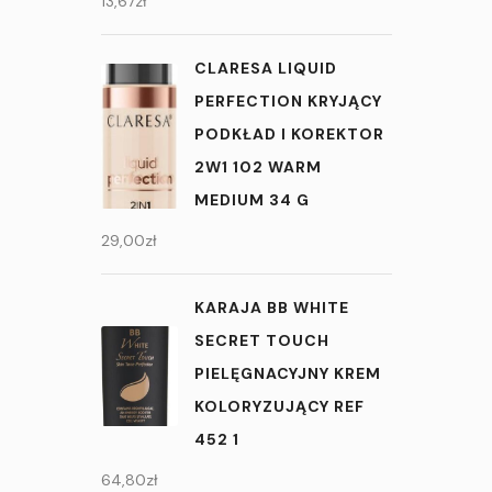
13,67
zł
CLARESA LIQUID
PERFECTION KRYJĄCY
PODKŁAD I KOREKTOR
2W1 102 WARM
MEDIUM 34 G
29,00
zł
KARAJA BB WHITE
SECRET TOUCH
PIELĘGNACYJNY KREM
KOLORYZUJĄCY REF
452 1
64,80
zł