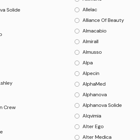
Allelac
va Solide
Alliance Of Beauty
Almacabio
o
Almirall
Almusso
Alpa
Alpecin
Ashley
AlphaMed
Alphanova
Alphanova Solide
n Crew
Alqvimia
Alter Ego
e
Alter Medica