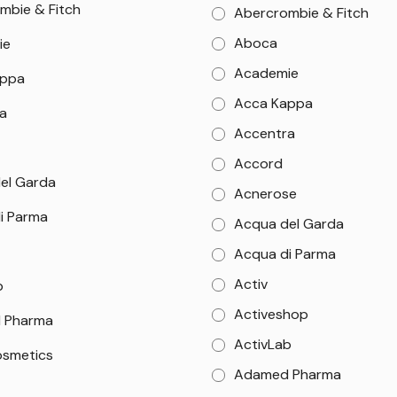
mbie & Fitch
Abercrombie & Fitch
Aboca
ie
Academie
appa
Acca Kappa
a
Accentra
Accord
el Garda
Acnerose
i Parma
Acqua del Garda
Acqua di Parma
Activ
b
Activeshop
 Pharma
ActivLab
smetics
Adamed Pharma