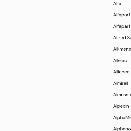
Alfa
Alfaparf
Alfaparf
Alfred 
Alkmen
Allelac
Alliance
Almirall
Almuss
Alpecin
AlphaM
Alphano