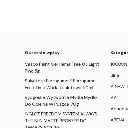
Ostatnie wpisy
Kategor
Vasco Paint Gel Hema Free 03 Light
100BON
Pink 5g
3Ina
Salvatore Ferragamo F Ferragamo
A NEW T
Free Time Woda toaletowa 50ml
Bydgoska Wytwórnia Mydła Mydło
AA
Do Golenia W Puszce 70g
Abacos
INGLOT FREEDOM SYSTEM ALWAYS
ABENA
THE SUN MATTE BRONZER DO
TWARZY 603 9G