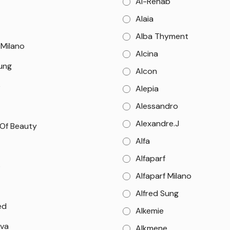
Al-Rehab
Alaia
Alba Thyment
 Milano
Alcina
Sung
Alcon
e
Alepia
Alessandro
Alexandre.J
 Of Beauty
Alfa
Alfaparf
o
Alfaparf Milano
Alfred Sung
ed
Alkemie
va
Alkmene