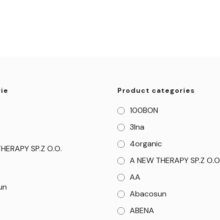
ie
Product categories
100BON
3Ina
4organic
HERAPY SP.Z O.O.
A NEW THERAPY SP.Z O.O
AA
un
Abacosun
ABENA