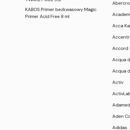
Abercro
KABOS Primer bezkwasowy Magic
Academ
Primer Acid Free 8 ml
Acca K
Accentr
Accord
Acqua d
Acqua d
Activ
ActivLa
Adamed
Aden Co
Adidas