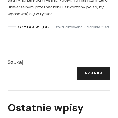
Bath And Żel Pod Prysznic 750Ml. To klasyczny żel o
uniwersalnym przeznaczeniu, stworzony po to, by
wpasować się w rytuał …
zaktualizowano
7 sierpnia 2026
CZYTAJ WIĘCEJ
Szukaj
SZUKAJ
Ostatnie wpisy