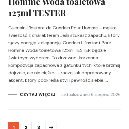
Homme Woda toaletowa
125ml TESTER
Guerlain L’Instant de Guerlain Pour Homme – męska
świeżość z charakterem Jeśli szukasz zapachu, który
łączy energię z elegancją, Guerlain L ´Instant Pour
Homme Woda toaletowa 125ml TESTER będzie
świetnym wyborem. To drzewno-korzenna
kompozycja zapachowa z gatunku tych, które brzmią
dojrzale, ale nie ciężko — raczej jak dopracowany
akcent, który podkreśla styl i pewność siebie. …
zaktualizowano
6 sierpnia 2026
CZYTAJ WIĘCEJ
Stronicowanie
Strona
Strona
Strona
1
2
3