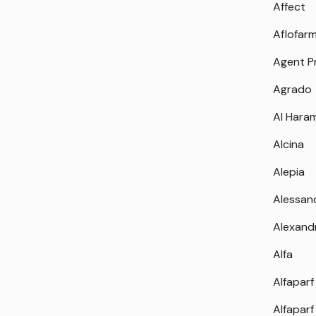
Affect
Aflofar
Agent P
Agrado
Al Hara
Alcina
Alepia
Alessan
Alexand
Alfa
Alfaparf
Alfaparf