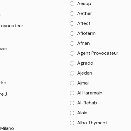
Aesop
Aether
m
Affect
rovocateur
Aflofarm
Afnan
main
Agent Provocateur
Agrado
Ajeden
dro
Ajmal
Al Haramain
re.J
Al-Rehab
Alaia
Alba Thyment
 Milano