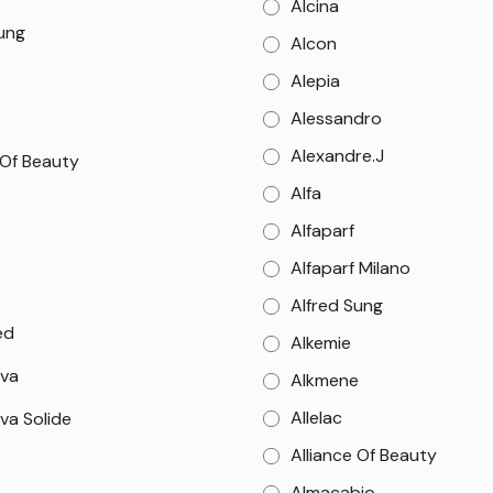
Alcina
Sung
Alcon
e
Alepia
Alessandro
Alexandre.J
 Of Beauty
Alfa
Alfaparf
o
Alfaparf Milano
Alfred Sung
ed
Alkemie
va
Alkmene
Allelac
va Solide
Alliance Of Beauty
Almacabio