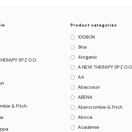
ie
Product categories
100BON
3Ina
4organic
HERAPY SP.Z O.O.
A NEW THERAPY SP.Z O.O
AA
un
Abacosun
ABENA
mbie & Fitch
Abercrombie & Fitch
Aboca
ie
Academie
appa