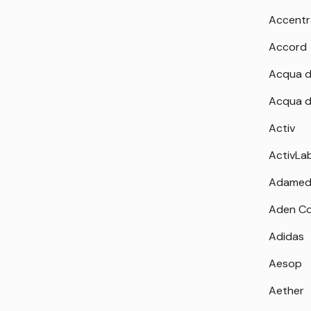
Accentr
Accord
Acqua d
Acqua d
Activ
ActivLa
Adamed
Aden Co
Adidas
Aesop
Aether