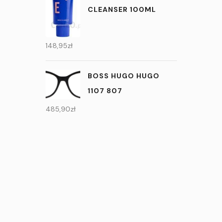
CLEANSER 100ML
148,95
zł
BOSS HUGO HUGO
1107 807
485,90
zł