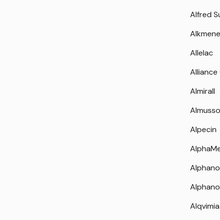
Alfred 
Alkmen
Allelac
Alliance
Almirall
Almuss
Alpecin
AlphaM
Alphano
Alphano
Alqvimia