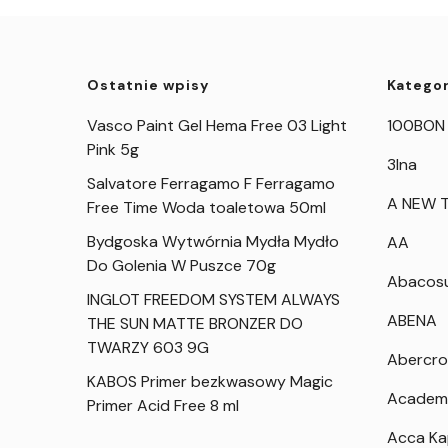
Ostatnie wpisy
Kategor
Vasco Paint Gel Hema Free 03 Light
100BON
Pink 5g
3Ina
Salvatore Ferragamo F Ferragamo
A NEW T
Free Time Woda toaletowa 50ml
Bydgoska Wytwórnia Mydła Mydło
AA
Do Golenia W Puszce 70g
Abacos
INGLOT FREEDOM SYSTEM ALWAYS
ABENA
THE SUN MATTE BRONZER DO
TWARZY 603 9G
Abercro
KABOS Primer bezkwasowy Magic
Academ
Primer Acid Free 8 ml
Acca K