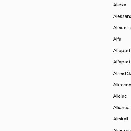
Alepia
Alessan
Alexand
Alfa
Alfaparf
Alfaparf
Alfred 
Alkmen
Allelac
Alliance
Almirall
Almuss