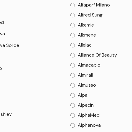
Alfaparf Milano
Alfred Sung
ed
Alkemie
va
Alkmene
Allelac
va Solide
Alliance Of Beauty
Almacabio
o
Almirall
Almusso
Alpa
Alpecin
Ashley
AlphaMed
Alphanova