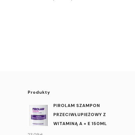
Produkty
PIROLAM SZAMPON
PRZECIWŁUPIEŻOWY Z
WITAMINĄ A + E 150ML
23,09
zł