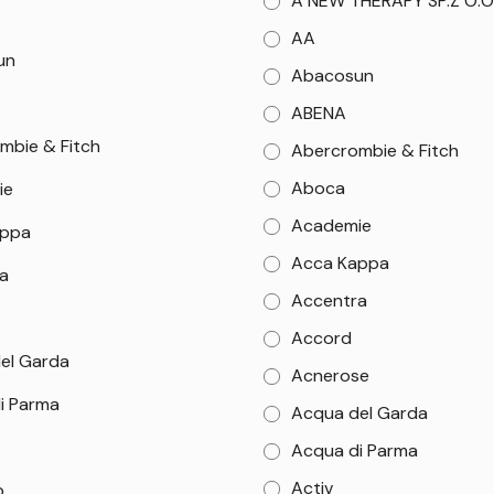
A NEW THERAPY SP.Z O.O
AA
un
Abacosun
ABENA
mbie & Fitch
Abercrombie & Fitch
Aboca
ie
Academie
appa
Acca Kappa
a
Accentra
Accord
el Garda
Acnerose
i Parma
Acqua del Garda
Acqua di Parma
Activ
b