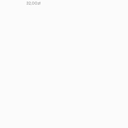
32,00
zł