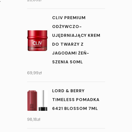
.
CLIV PREMIUM
ODŻYWCZO-
UJĘDRNIAJĄCY KREM
DO TWARZY Z
JAGODAMI ŻEŃ-
SZENIA 50ML
69,99
zł
LORD & BERRY
TIMELESS POMADKA
6421 BLOSSOM 7ML
98,18
zł