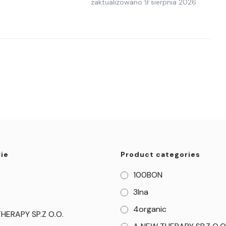
zaktualizowano
9 sierpnia 2026
ie
Product categories
100BON
3Ina
4organic
HERAPY SP.Z O.O.