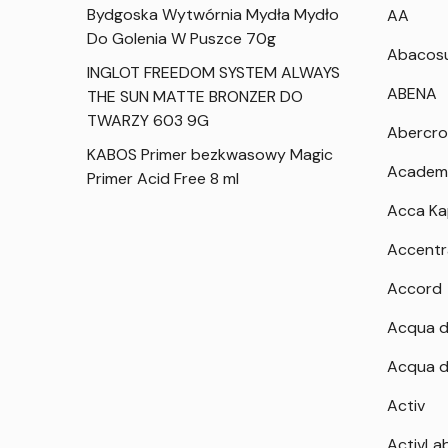
Bydgoska Wytwórnia Mydła Mydło
AA
Do Golenia W Puszce 70g
Abacos
INGLOT FREEDOM SYSTEM ALWAYS
ABENA
THE SUN MATTE BRONZER DO
TWARZY 603 9G
Abercro
KABOS Primer bezkwasowy Magic
Academ
Primer Acid Free 8 ml
Acca K
Accentr
Accord
Acqua d
Acqua d
Activ
ActivLa