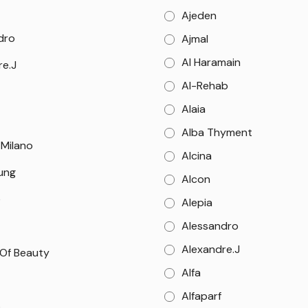
Ajeden
dro
Ajmal
Al Haramain
re.J
Al-Rehab
Alaia
Alba Thyment
 Milano
Alcina
Sung
Alcon
e
Alepia
Alessandro
Alexandre.J
 Of Beauty
Alfa
Alfaparf
o