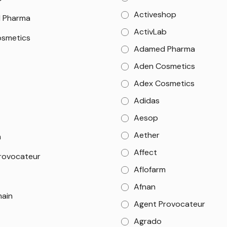
Activeshop
 Pharma
ActivLab
smetics
Adamed Pharma
Aden Cosmetics
Adex Cosmetics
Adidas
Aesop
Aether
m
Affect
rovocateur
Aflofarm
Afnan
main
Agent Provocateur
Agrado