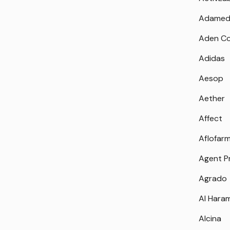
Adamed
Aden Co
Adidas
Aesop
Aether
Affect
Aflofar
Agent P
Agrado
Al Hara
Alcina